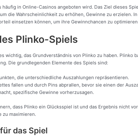
as häufig in Online-Casinos angeboten wird. Das Ziel dieses Spiel
, um die Wahrscheinlichkeit zu erhöhen, Gewinne zu erzielen. I
 Vorteil einsetzen können, um ihre Gewinnchancen zu optimieren
es Plinko-Spiels
es wichtig, das Grundverständnis von Plinko zu haben. Plinko ba
ung. Die grundlegenden Elemente des Spiels sind:
Punkten, die unterschiedliche Auszahlungen repräsentieren.
ettes fallen und durch Pins abprallen, bevor sie einen der Aus
 macht, spezifische Gewinne vorherzusagen.
nnern, dass Plinko ein Glücksspiel ist und das Ergebnis nicht v
e zu maximieren.
für das Spiel