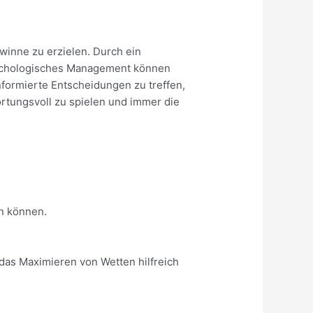
ewinne zu erzielen. Durch ein
psychologisches Management können
informierte Entscheidungen zu treffen,
rtungsvoll zu spielen und immer die
en können.
 das Maximieren von Wetten hilfreich