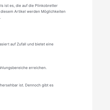
s ist es, die auf die Plinkobretter
n diesem Artikel werden Möglichkeiten
.
siert auf Zufall und bietet eine
zahlungsbereiche erreichen.
orhersehbar ist. Dennoch gibt es