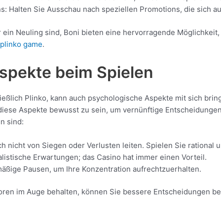
s: Halten Sie Ausschau nach speziellen Promotions, die sich au
r ein Neuling sind, Boni bieten eine hervorragende Möglichkeit,
n
plinko game
.
spekte beim Spielen
ießlich Plinko, kann auch psychologische Aspekte mit sich bring
r diese Aspekte bewusst zu sein, um vernünftige Entscheidungen 
n sind:
h nicht von Siegen oder Verlusten leiten. Spielen Sie rational 
listische Erwartungen; das Casino hat immer einen Vorteil.
ßige Pausen, um Ihre Konzentration aufrechtzuerhalten.
oren im Auge behalten, können Sie bessere Entscheidungen bei