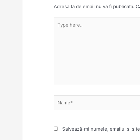
Adresa ta de email nu va fi publicată.
C
Type
here..
Name*
Salvează-mi numele, emailul și site