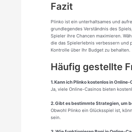
Fazit
Plinko ist ein unterhaltsames und aufr
grundlegendes Verständnis des Spiels
Spieler ihre Chancen maximieren. Währe
die das Spielerlebnis verbessern und 
Kontrolle über Ihr Budget zu behalten.
Häufig gestellte 
1. Kann ich Plinko kostenlos in Online
Ja, viele Online-Casinos bieten kosten
2. Gibt es bestimmte Strategien, um b
Obwohl Plinko ein Glücksspiel ist, kö
sein.
3. Wie funktionieren Boni in Online-C