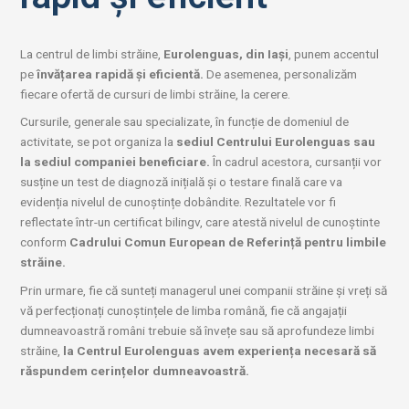
La centrul de limbi străine,
Eurolenguas, din Iași
, punem accentul
pe
învățarea rapidă și eficientă.
De asemenea, personalizăm
fiecare ofertă de cursuri de limbi străine, la cerere.
Cursurile, generale sau specializate, în funcție de domeniul de
activitate, se pot organiza la
sediul Centrului Eurolenguas sau
la sediul companiei beneficiare.
În cadrul acestora, cursanții vor
susține un test de diagnoză inițială și o testare finală care va
evidenția nivelul de cunoștințe dobândite. Rezultatele vor fi
reflectate într-un certificat bilingv, care atestă nivelul de cunoștinte
conform
Cadrului Comun European de Referință pentru limbile
străine.
Prin urmare, fie că sunteți managerul unei companii străine și vreți să
vă perfecționați cunoștințele de limba română, fie că angajații
dumneavoastră români trebuie să învețe sau să aprofundeze limbi
străine,
la Centrul Eurolenguas avem experiența necesară să
răspundem cerințelor dumneavoastră.