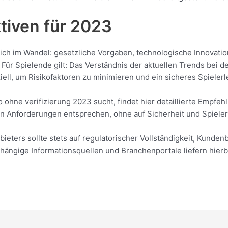
tiven für 2023
sich im Wandel: gesetzliche Vorgaben, technologische Innovati
ür Spielende gilt: Das Verständnis der aktuellen Trends bei d
ell, um Risikofaktoren zu minimieren und ein sicheres Spielerl
o ohne verifizierung 2023 sucht, findet hier detaillierte Empfe
hen Anforderungen entsprechen, ohne auf Sicherheit und Spieler
ieters sollte stets auf regulatorischer Vollständigkeit, Kund
ngige Informationsquellen und Branchenportale liefern hierbe