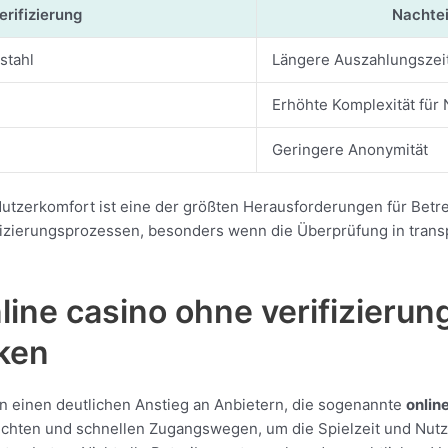
erifizierung
Nachtei
stahl
Längere Auszahlungszei
Erhöhte Komplexität fü
Geringere Anonymität
utzerkomfort ist eine der größten Herausforderungen für Betre
fizierungsprozessen, besonders wenn die Überprüfung in trans
line casino ohne verifizierun
ken
n einen deutlichen Anstieg an Anbietern, die sogenannte
onlin
eichten und schnellen Zugangswegen, um die Spielzeit und Nut