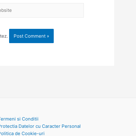
site
tez.
ermeni si Conditii
rotectia Datelor cu Caracter Personal
olitica de Cookie-uri