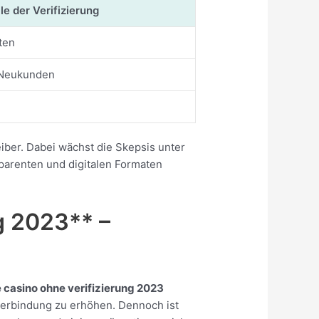
le der Verifizierung
ten
r Neukunden
iber. Dabei wächst die Skepsis unter
parenten und digitalen Formaten
g 2023** –
e casino ohne verifizierung 2023
zerbindung zu erhöhen. Dennoch ist