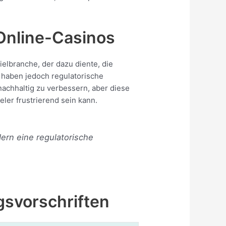
 Online-Casinos
pielbranche, der dazu diente, die
n haben jedoch regulatorische
nachhaltig zu verbessern, aber diese
er frustrierend sein kann.
dern eine regulatorische
gsvorschriften