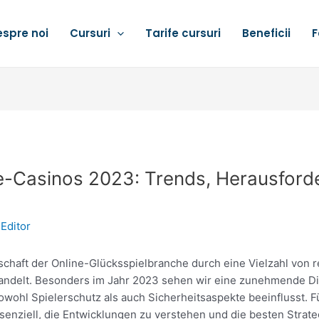
spre noi
Cursuri
Tarife cursuri
Beneficii
F
ine-Casinos 2023: Trends, Herausfor
y
Editor
ndschaft der Online-Glücksspielbranche durch eine Vielzahl von
wandelt. Besonders im Jahr 2023 sehen wir eine zunehmende D
sowohl Spielerschutz als auch Sicherheitsaspekte beeinflusst. F
ssenziell, die Entwicklungen zu verstehen und die besten Strat