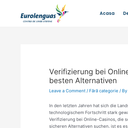
Skip
Post
to
navigation
Acasa
De
content
Verifizierung bei Onl
besten Alternativen
Leave a Comment
/
Fără categorie
/ B
In den letzten Jahren hat sich die La
technologischem Fortschritt stark ge
Verifizierung bei Online-Casinos, die 
sicheren Alternativen suchen, ist es e