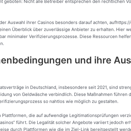
ht geboten: Nicht alle Betreiber entsprechen den rechtlichen V
i der Auswahl ihrer Casinos besonders darauf achten, aufhttps:
einen Überblick über zuverlässige Anbieter zu erhalten. Hier we
bar minimaler Verifizierungsprozesse. Diese Ressourcen helfe
n.
enbedingungen und ihre Aus
atsverträge in Deutschland, insbesondere seit 2021, sind stren
eidung von Geldwäsche verbindlich. Diese Maßnahmen führen d
rifizierungsprozess so nahtlos wie möglich zu gestalten.
h Plattformen, die auf aufwendige Legitimationsprüfungen verz
sinos“ führt. Die Legalität solcher Angebote variiert jedoch er
ise durch Plattformen wie die im Ziel-Link bereitgestellt werd