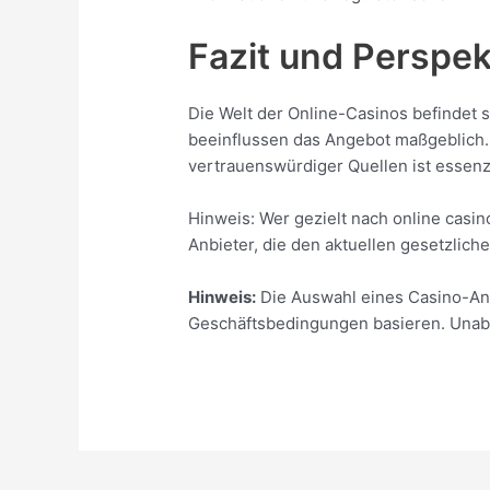
Fazit und Perspek
Die Welt der Online-Casinos befindet 
beeinflussen das Angebot maßgeblich. F
vertrauenswürdiger Quellen ist essenzi
Hinweis: Wer gezielt nach online casin
Anbieter, die den aktuellen gesetzlic
Hinweis:
Die Auswahl eines Casino-Anb
Geschäftsbedingungen basieren. Unabhä