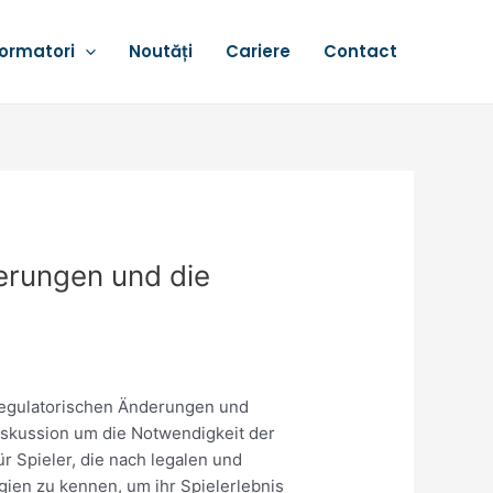
ormatori
Noutăți
Cariere
Contact
derungen und die
 regulatorischen Änderungen und
iskussion um die Notwendigkeit der
ür Spieler, die nach legalen und
egien zu kennen, um ihr Spielerlebnis