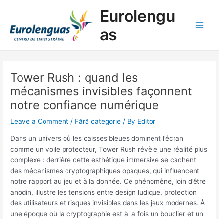
Skip
Post
Main
Eurolengu
to
navigation
Men
content
as
Tower Rush : quand les
mécanismes invisibles façonnent
notre confiance numérique
Leave a Comment
/
Fără categorie
/ By
Editor
Dans un univers où les caisses bleues dominent l’écran
comme un voile protecteur, Tower Rush révèle une réalité plus
complexe : derrière cette esthétique immersive se cachent
des mécanismes cryptographiques opaques, qui influencent
notre rapport au jeu et à la donnée. Ce phénomène, loin d’être
anodin, illustre les tensions entre design ludique, protection
des utilisateurs et risques invisibles dans les jeux modernes. À
une époque où la cryptographie est à la fois un bouclier et un