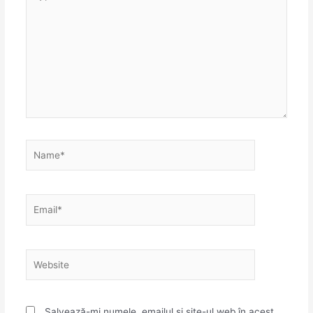
here..
Name*
Email*
Website
Salvează-mi numele, emailul și site-ul web în acest