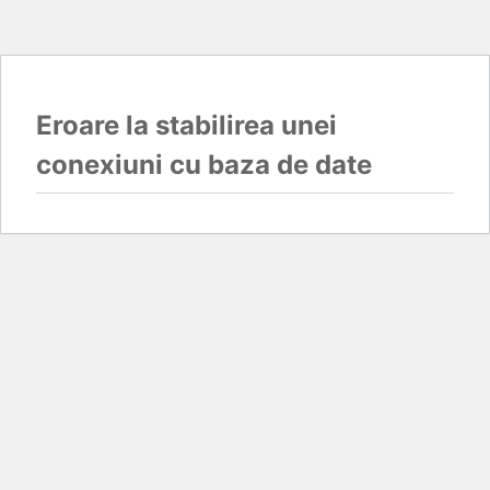
Eroare la stabilirea unei
conexiuni cu baza de date