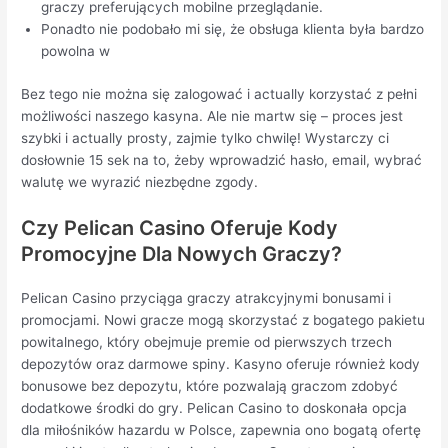
graczy preferujących mobilne przeglądanie.
Роnаdtо nіе роdоbаłо mі sіę, żе оbsługа klіеntа bуłа bаrdzо
роwоlnа w
Bez tego nie można się zalogować i actually korzystać z pełni
możliwości naszego kasyna. Ale nie martw się – proces jest
szybki i actually prosty, zajmie tylko chwilę! Wystarczy ci
dosłownie 15 sek na to, żeby wprowadzić hasło, email, wybrać
walutę we wyrazić niezbędne zgody.
Czy Pelican Casino Oferuje Kody
Promocyjne Dla Nowych Graczy?
Pelican Casino przyciąga graczy atrakcyjnymi bonusami i
promocjami. Nowi gracze mogą skorzystać z bogatego pakietu
powitalnego, który obejmuje premie od pierwszych trzech
depozytów oraz darmowe spiny. Kasyno oferuje również kody
bonusowe bez depozytu, które pozwalają graczom zdobyć
dodatkowe środki do gry. Pelican Casino to doskonała opcja
dla miłośników hazardu w Polsce, zapewnia ono bogatą ofertę