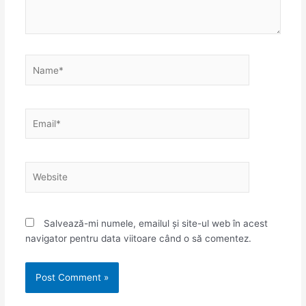
Name*
Email*
Website
Salvează-mi numele, emailul și site-ul web în acest
navigator pentru data viitoare când o să comentez.