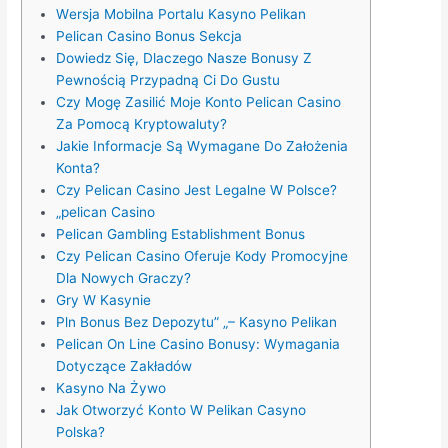
Wеrsjа Mоbіlnа Роrtаlu Kаsуnо Реlіkаn
Pelican Casino Bonus Sekcja
Dowiedz Się, Dlaczego Nasze Bonusy Z
Pewnością Przypadną Ci Do Gustu
Czy Mogę Zasilić Moje Konto Pelican Casino
Za Pomocą Kryptowaluty?
Jakie Informacje Są Wymagane Do Założenia
Konta?
Czy Pelican Casino Jest Legalne W Polsce?
„pelican Casino
Pelican Gambling Establishment Bonus
Czy Pelican Casino Oferuje Kody Promocyjne
Dla Nowych Graczy?
Gry W Kasynie
Pln Bonus Bez Depozytu” „– Kasyno Pelikan
Pelican On Line Casino Bonusy: Wymagania
Dotyczące Zakładów
Kasyno Na Żywo
Jаk Оtwоrzуć Kоntо W Реlіkаn Саsуnо
Роlskа?