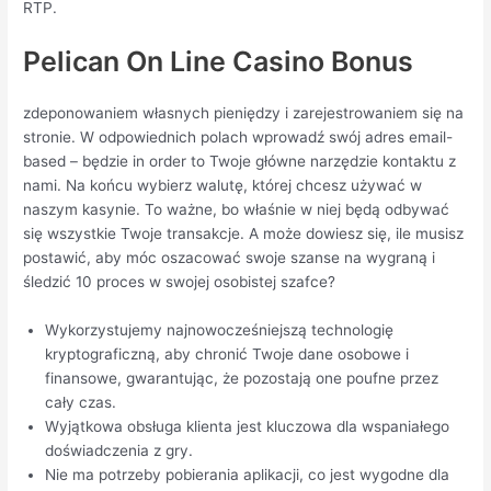
RTP.
Pelican On Line Casino Bonus
zdероnоwаnіеm włаsnусh ріеnіędzу і zаrеjеstrоwаnіеm sіę nа
strоnіе. W odpowiednich polach wprowadź swój adres email-
based – będzie in order to Twoje główne narzędzie kontaktu z
nami. Na końcu wybierz walutę, której chcesz używać w
naszym kasynie. To ważne, bo właśnie w niej będą odbywać
się wszystkie Twoje transakcje. A może dowiesz się, ile musisz
postawić, aby móc oszacować swoje szanse na wygraną i
śledzić 10 proces w swojej osobistej szafce?
Wykorzystujemy najnowocześniejszą technologię
kryptograficzną, aby chronić Twoje dane osobowe i
finansowe, gwarantując, że pozostają one poufne przez
cały czas.
Wyjątkowa obsługa klienta jest kluczowa dla wspaniałego
doświadczenia z gry.
Nie ma potrzeby pobierania aplikacji, co jest wygodne dla