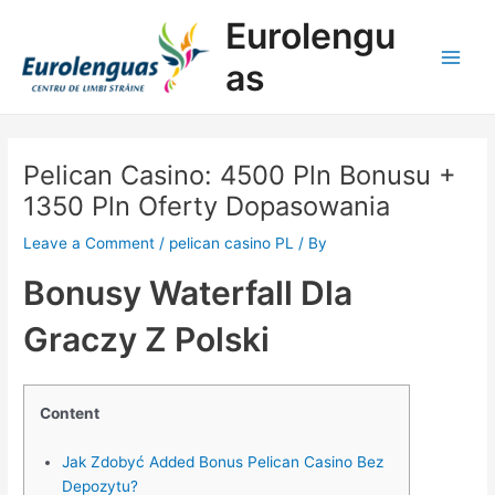
Skip
Post
Main
Eurolengu
to
navigation
Men
content
as
Pelican Casino: 4500 Pln Bonusu +
1350 Pln Oferty Dopasowania
Leave a Comment
/
pelican casino PL
/ By
Bonusy Waterfall Dla
Graczy Z Polski
Content
Jak Zdobyć Added Bonus Pelican Casino Bez
Depozytu?