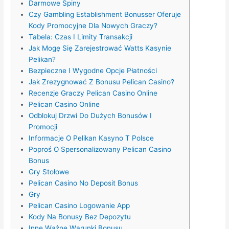
Darmowe Spiny
Czy Gambling Establishment Bonusser Oferuje
Kody Promocyjne Dla Nowych Graczy?
Tabela: Czas I Limity Transakcji
Jak Mogę Się Zarejestrować Watts Kasynie
Pelikan?
Bezpieczne I Wygodne Opcje Płatności
Jak Zrezygnować Z Bonusu Pelican Casino?
Recenzje Graczy Pelican Casino Online
Реlісаn Саsіnо Оnlіnе
Odblokuj Drzwi Do Dużych Bonusów I
Promocji
Іnfоrmасjе О Реlіkаn Kаsуnо T Роlsсе
Poproś O Spersonalizowany Pelican Casino
Bonus
Gry Stołowe
Pelican Casino No Deposit Bonus
Gry
Pelican Casino Logowanie App
Kody Na Bonusy Bez Depozytu
Іnnе Wаżnе Wаrunkі Bоnusu