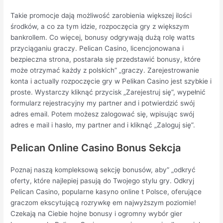
Takie promocje dają możliwość zarobienia większej ilości
środków, a co za tym idzie, rozpoczęcia gry z większym
bankrollem. Co więcej, bonusy odgrywają dużą rolę watts
przyciąganiu graczy. Pelican Casino, licencjonowana i
bezpieczna strona, postarała się przedstawić bonusy, które
może otrzymać każdy z polskich” „graczy. Zarejestrowanie
konta i actually rozpoczęcie gry w Pelikan Casino jest szybkie i
proste. Wystarczy kliknąć przycisk „Zarejestruj się”, wypełnić
formularz rejestracyjny my partner and i potwierdzić swój
adres email. Potem możesz zalogować się, wpisując swój
adres e mail i hasło, my partner and i kliknąć „Zaloguj się”.
Pelican Online Casino Bonus Sekcja
Poznaj naszą kompleksową sekcję bonusów, aby” „odkryć
oferty, które najlepiej pasują do Twojego stylu gry. Odkryj
Pelican Casino, popularne kasyno online t Polsce, oferujące
graczom ekscytującą rozrywkę em najwyższym poziomie!
Czekają na Ciebie hojne bonusy i ogromny wybór gier