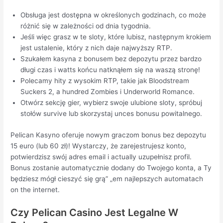
Obsługa jest dostępna w określonych godzinach, co może
różnić się w zależności od dnia tygodnia.
Jeśli więc grasz w te sloty, które lubisz, następnym krokiem
jest ustalenie, który z nich daje najwyższy RTP.
Szukałem kasyna z bonusem bez depozytu przez bardzo
długi czas i watts końcu natknąłem się na waszą stronę!
Polecamy hity z wysokim RTP, takie jak Bloodstream
Suckers 2, a hundred Zombies i Underworld Romance.
Otwórz sekcję gier, wybierz swoje ulubione sloty, spróbuj
stołów survive lub skorzystaj unces bonusu powitalnego.
Pelican Kasyno oferuje nowym graczom bonus bez depozytu
15 euro (lub 60 zł)! Wystarczy, że zarejestrujesz konto,
potwierdzisz swój adres email i actually uzupełnisz profil.
Bonus zostanie automatycznie dodany do Twojego konta, a Ty
będziesz mógł cieszyć się grą” „em najlepszych automatach
on the internet.
Czy Pelican Casino Jest Legalne W