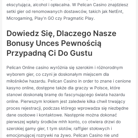
ekscytująca, alcohol i opłacalna. W Pelican Casino znajdziesz
setki gier od renomowanych dostawców, takich jak NetEnt,
Microgaming, Play’n GO czy Pragmatic Play.
Dowiedz Się, Dlaczego Nasze
Bonusy Unces Pewnością
Przypadną Ci Do Gustu
Pelican Online casino wyróżnia się szerokim i różnorodnym
wyborem gier, co czyni je doskonałym miejscem dla
miłośników hazardu. Pelican Casino in order to znane i cenione
kasyno online, dostępne także dla graczy w Polsce, które
stanowi doskonałą bramę do fascynującego świata hazardu
online. Pierwszym krokiem jest zaledwie kilka chwil trwający
proces rejestracji, podczas którego wprowadza się niezbędne
dane osobowe i kontaktowe. Następnie można dokonać
pierwszej wpłaty środków mhh konto, co otwiera drzwi do
szerokiej gamy gier, t tym slotów, raffgier stołowych i
emocjonującej rozrywki na żywo. Pelican Casino nie und