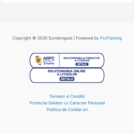
Copyright © 2026 Eurolenguas | Powered by
ProTraining
Termeni si Conditii
Protectia Datelor cu Caracter Personal
Politica de Cookie-uri