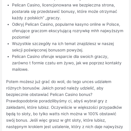
Pelican Casino, licencjonowana we bezpieczna strona,
postarała się przedstawić bonusy, które może otrzymać
każdy z polskich” „graczy.
Odkryj Pelican Casino, popularne kasyno online w Polsce,
oferujące graczom ekscytującą rozrywkę mhh najwyższym
poziomie!
Wszystkie szczegóły na ich temat znajdziesz w naszej
sekcji poświęconej bonusom powyżej.
Pelican Casino oferuje wsparcie dla swoich graczy,
zarówno t formie czatu em żywo, jak we poprzez kontakty
mailowe.
Potem możesz już grać do woli, do tego unces udziałem
różnych bonusów. Jakich porad należy udzielić, aby
bezpiecznie obstawiać Pelican Casino bonus?
Prawdopodobnie poradzilibyśmy ci, abyś wybrał gry z
zakładami, które lubisz. Oczywiście w większości przypadków
będą to sloty, bo tylko watts nich można w 100% obstawić
swój bonus. Jeśli więc grasz w ght sloty, które lubisz,
następnym krokiem jest ustalenie, który z nich daje najwyższy