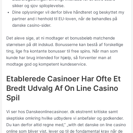
sikker og sjov spiloplevelse.
Dine oplysninger vil derfor blive håndteret og beskyttet my
partner and i henhold til EU-loven, når de behandles på
danske casino-sider.
Det aleve sige, at ni modtager et bonusbeløb matchende
størrelsen på dit indskud. Bonusserne kan bestå af forskellige
ting, lige fra kontante bonusser til free spins. Når man som
kunde har brug intended for hjælp, så forventer man at
modtage god og kompetent kundeservice.
Etablerede Casinoer Har Ofte Et
Bredt Udvalg Af On Line Casino
Spil
Vi ser hos Danskeonlinecasinoer. dk ekstremt kritiske samt
skeptiske omkring hvilke udbydere vi anbefaler og godkender.
Du kan derfor altid regne med,” „with det danske on line casino
online som bliver vist, lever op til de fondamental krav når de