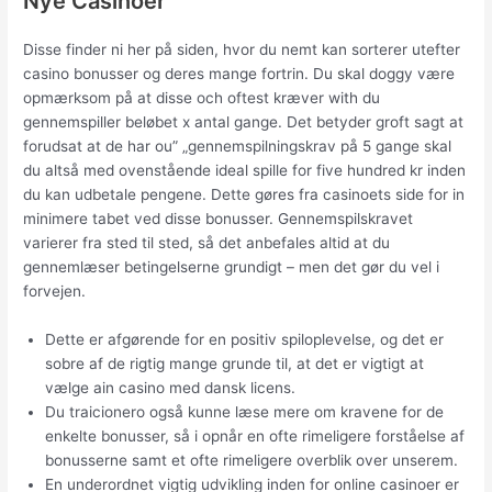
Nye Casinoer
Disse finder ni her på siden, hvor du nemt kan sorterer utefter
casino bonusser og deres mange fortrin. Du skal doggy være
opmærksom på at disse och oftest kræver with du
gennemspiller beløbet x antal gange. Det betyder groft sagt at
forudsat at de har ou” „gennemspilningskrav på 5 gange skal
du altså med ovenstående ideal spille for five hundred kr inden
du kan udbetale pengene. Dette gøres fra casinoets side for in
minimere tabet ved disse bonusser. Gennemspilskravet
varierer fra sted til sted, så det anbefales altid at du
gennemlæser betingelserne grundigt – men det gør du vel i
forvejen.
Dette er afgørende for en positiv spiloplevelse, og det er
sobre af de rigtig mange grunde til, at det er vigtigt at
vælge ain casino med dansk licens.
Du traicionero også kunne læse mere om kravene for de
enkelte bonusser, så i opnår en ofte rimeligere forståelse af
bonusserne samt et ofte rimeligere overblik over unserem.
En underordnet vigtig udvikling inden for online casinoer er