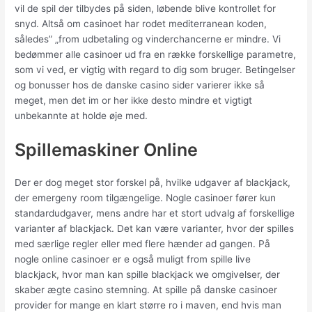
vil de spil der tilbydes på siden, løbende blive kontrollet for
snyd. Altså om casinoet har rodet mediterranean koden,
således” „from udbetaling og vinderchancerne er mindre. Vi
bedømmer alle casinoer ud fra en række forskellige parametre,
som vi ved, er vigtig with regard to dig som bruger. Betingelser
og bonusser hos de danske casino sider varierer ikke så
meget, men det im or her ikke desto mindre et vigtigt
unbekannte at holde øje med.
Spillemaskiner Online
Der er dog meget stor forskel på, hvilke udgaver af blackjack,
der emergeny room tilgængelige. Nogle casinoer fører kun
standardudgaver, mens andre har et stort udvalg af forskellige
varianter af blackjack. Det kan være varianter, hvor der spilles
med særlige regler eller med flere hænder ad gangen. På
nogle online casinoer er e også muligt from spille live
blackjack, hvor man kan spille blackjack we omgivelser, der
skaber ægte casino stemning. At spille på danske casinoer
provider for mange en klart større ro i maven, end hvis man