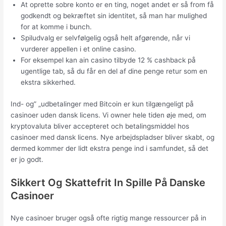
At oprette sobre konto er en ting, noget andet er så from få
godkendt og bekræftet sin identitet, så man har mulighed
for at komme i bunch.
Spiludvalg er selvfølgelig også helt afgørende, når vi
vurderer appellen i et online casino.
For eksempel kan ain casino tilbyde 12 % cashback på
ugentlige tab, så du får en del af dine penge retur som en
ekstra sikkerhed.
Ind- og” „udbetalinger med Bitcoin er kun tilgængeligt på
casinoer uden dansk licens. Vi owner hele tiden øje med, om
kryptovaluta bliver accepteret och betalingsmiddel hos
casinoer med dansk licens. Nye arbejdspladser bliver skabt, og
dermed kommer der lidt ekstra penge ind i samfundet, så det
er jo godt.
Sikkert Og Skattefrit In Spille På Danske
Casinoer
Nye casinoer bruger også ofte rigtig mange ressourcer på in