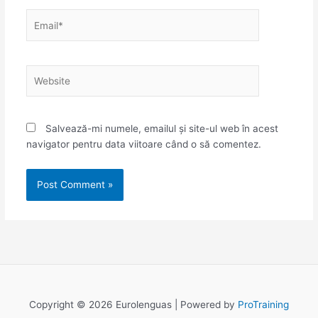
Email*
Website
Salvează-mi numele, emailul și site-ul web în acest
navigator pentru data viitoare când o să comentez.
Copyright © 2026 Eurolenguas | Powered by
ProTraining