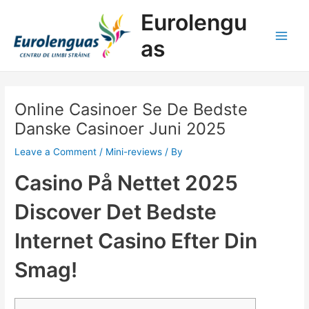
Skip
Post
Main
Eurolengu
to
navigation
Men
content
as
Online Casinoer Se De Bedste
Danske Casinoer Juni 2025
Leave a Comment
/
Mini-reviews
/ By
Casino På Nettet 2025
Discover Det Bedste
Internet Casino Efter Din
Smag!