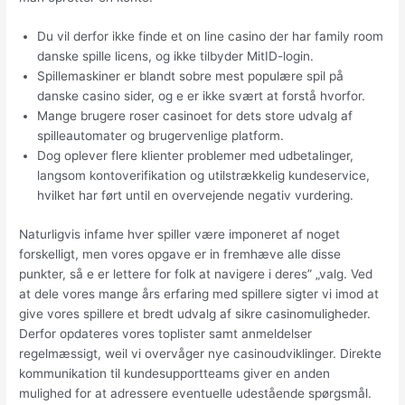
Du vil derfor ikke finde et on line casino der har family room
danske spille licens, og ikke tilbyder MitID-login.
Spillemaskiner er blandt sobre mest populære spil på
danske casino sider, og e er ikke svært at forstå hvorfor.
Mange brugere roser casinoet for dets store udvalg af
spilleautomater og brugervenlige platform.
Dog oplever flere klienter problemer med udbetalinger,
langsom kontoverifikation og utilstrækkelig kundeservice,
hvilket har ført until en overvejende negativ vurdering.
Naturligvis infame hver spiller være imponeret af noget
forskelligt, men vores opgave er in fremhæve alle disse
punkter, så e er lettere for folk at navigere i deres” „valg. Ved
at dele vores mange års erfaring med spillere sigter vi imod at
give vores spillere et bredt udvalg af sikre casinomuligheder.
Derfor opdateres vores toplister samt anmeldelser
regelmæssigt, weil vi overvåger nye casinoudviklinger. Direkte
kommunikation til kundesupportteams giver en anden
mulighed for at adressere eventuelle udestående spørgsmål.