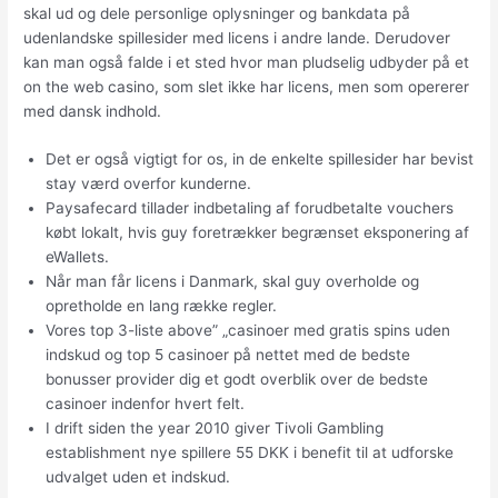
skal ud og dele personlige oplysninger og bankdata på
udenlandske spillesider med licens i andre lande. Derudover
kan man også falde i et sted hvor man pludselig udbyder på et
on the web casino, som slet ikke har licens, men som opererer
med dansk indhold.
Det er også vigtigt for os, in de enkelte spillesider har bevist
stay værd overfor kunderne.
Paysafecard tillader indbetaling af forudbetalte vouchers
købt lokalt, hvis guy foretrækker begrænset eksponering af
eWallets.
Når man får licens i Danmark, skal guy overholde og
opretholde en lang række regler.
Vores top 3-liste above” „casinoer med gratis spins uden
indskud og top 5 casinoer på nettet med de bedste
bonusser provider dig et godt overblik over de bedste
casinoer indenfor hvert felt.
I drift siden the year 2010 giver Tivoli Gambling
establishment nye spillere 55 DKK i benefit til at udforske
udvalget uden et indskud.