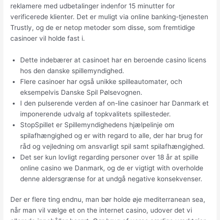
reklamere med udbetalinger indenfor 15 minutter for
verificerede klienter. Det er muligt via online banking-tjenesten
Trustly, og de er netop metoder som disse, som fremtidige
casinoer vil holde fast i.
Dette indebærer at casinoet har en beroende casino licens
hos den danske spillemyndighed.
Flere casinoer har også unikke spilleautomater, och
eksempelvis Danske Spil Pølsevognen.
I den pulserende verden af on-line casinoer har Danmark et
imponerende udvalg af topkvalitets spillesteder.
StopSpillet er Spillemyndighedens hjælpelinje om
spilafhængighed og er with regard to alle, der har brug for
råd og vejledning om ansvarligt spil samt spilafhængighed.
Det ser kun lovligt regarding personer over 18 år at spille
online casino we Danmark, og de er vigtigt with overholde
denne aldersgrænse for at undgå negative konsekvenser.
Der er flere ting endnu, man bør holde øje mediterranean sea,
når man vil vælge et on the internet casino, udover det vi