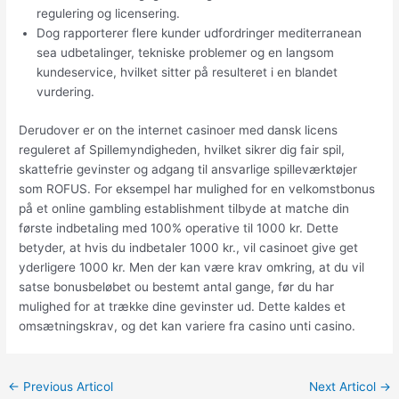
regulering og licensering.
Dog rapporterer flere kunder udfordringer mediterranean
sea udbetalinger, tekniske problemer og en langsom
kundeservice, hvilket sitter på resulteret i en blandet
vurdering.
Derudover er on the internet casinoer med dansk licens
reguleret af Spillemyndigheden, hvilket sikrer dig fair spil,
skattefrie gevinster og adgang til ansvarlige spilleværktøjer
som ROFUS. For eksempel har mulighed for en velkomstbonus
på et online gambling establishment tilbyde at matche din
første indbetaling med 100% operative til 1000 kr. Dette
betyder, at hvis du indbetaler 1000 kr., vil casinoet give get
yderligere 1000 kr. Men der kan være krav omkring, at du vil
satse bonusbeløbet ou bestemt antal gange, før du har
mulighed for at trække dine gevinster ud. Dette kaldes et
omsætningskrav, og det kan variere fra casino unti casino.
←
Previous Articol
Next Articol
→