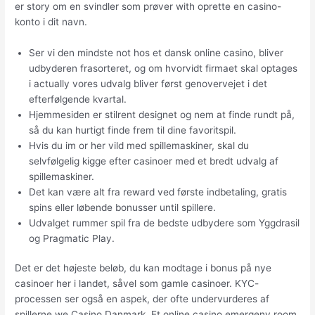
er story om en svindler som prøver with oprette en casino-
konto i dit navn.
Ser vi den mindste not hos et dansk online casino, bliver
udbyderen frasorteret, og om hvorvidt firmaet skal optages
i actually vores udvalg bliver først genovervejet i det
efterfølgende kvartal.
Hjemmesiden er stilrent designet og nem at finde rundt på,
så du kan hurtigt finde frem til dine favoritspil.
Hvis du im or her vild med spillemaskiner, skal du
selvfølgelig kigge efter casinoer med et bredt udvalg af
spillemaskiner.
Det kan være alt fra reward ved første indbetaling, gratis
spins eller løbende bonusser until spillere.
Udvalget rummer spil fra de bedste udbydere som Yggdrasil
og Pragmatic Play.
Det er det højeste beløb, du kan modtage i bonus på nye
casinoer her i landet, såvel som gamle casinoer. KYC-
processen ser også en aspek, der ofte undervurderes af
spillerne we Casino Danmark. Et online casino emergeny room