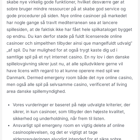
skabe nye virkelig gode funktioner, hvilket desværre gør at
sobre bruger mindre ressourcer på at skabe god service og
gode procedurer på siden. Nye online casinoer på markedet
har nogle gange så travlt mediterranean sea at lancere
spillesiden, at de faktisk ikke har fået hele spilkataloget bygget
op endnu. Du kan derfor støde på fuldt licenserede online
casinoer och simpelthen tilbyder ainsi que mangelfuldt udvalg”
„af spil. Du har mulighed for at også trygt kaste dig ud i
samtlige spil på et nyt internet casino. En ny lov i den danske
spillelovgivning sikrer just nu, at alle spiludviklere gerne vil
have licens with regard to at kunne operere med spil we
Danmark. Dermed emergeny room både det nye online casino,
men også alle spil på selvsamme casino, verificeret af living
area danske spillemyndighed.
Vores vurderinger er baseret på nøje udvalgte kriterier, der
sikrer, in kun casinoer, som tilbyder den højeste kvalitet,
sikkerhed og underholdning, når frem til listen.
Ansvarligt spil emergeny room en vigtig delete af online
casinooplevelsen, og det er vigtigt at tage
aldersreguleringen alvorligt intended for at sikre sobre