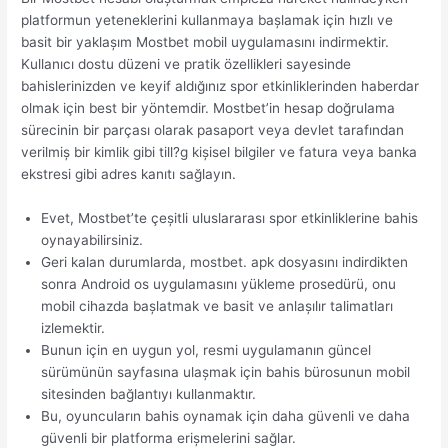
platformun yeteneklerini kullanmaya başlamak için hızlı ve
basit bir yaklaşım Mostbet mobil uygulamasını indirmektir.
Kullanıcı dostu düzeni ve pratik özellikleri sayesinde
bahislerinizden ve keyif aldığınız spor etkinliklerinden haberdar
olmak için best bir yöntemdir. Mostbet’in hesap doğrulama
sürecinin bir parçası olarak pasaport veya devlet tarafından
verilmiş bir kimlik gibi till?g kişisel bilgiler ve fatura veya banka
ekstresi gibi adres kanıtı sağlayın.
Evet, Mostbet’te çeşitli uluslararası spor etkinliklerine bahis
oynayabilirsiniz.
Geri kalan durumlarda, mostbet. apk dosyasını indirdikten
sonra Android os uygulamasını yükleme prosedürü, onu
mobil cihazda başlatmak ve basit ve anlaşılır talimatları
izlemektir.
Bunun için en uygun yol, resmi uygulamanın güncel
sürümünün sayfasına ulaşmak için bahis bürosunun mobil
sitesinden bağlantıyı kullanmaktır.
Bu, oyuncuların bahis oynamak için daha güvenli ve daha
güvenli bir platforma erişmelerini sağlar.