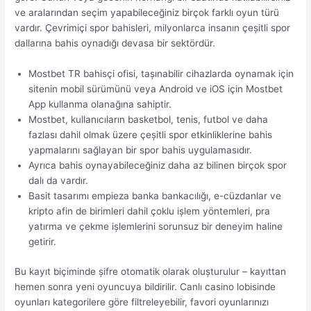
ve aralarından seçim yapabileceğiniz birçok farklı oyun türü
vardır. Çevrimiçi spor bahisleri, milyonlarca insanın çeşitli spor
dallarına bahis oynadığı devasa bir sektördür.
Mostbet TR bahisçi ofisi, taşınabilir cihazlarda oynamak için
sitenin mobil sürümünü veya Android ve iOS için Mostbet
App kullanma olanağına sahiptir.
Mostbet, kullanıcıların basketbol, tenis, futbol ve daha
fazlası dahil olmak üzere çeşitli spor etkinliklerine bahis
yapmalarını sağlayan bir spor bahis uygulamasıdır.
Ayrıca bahis oynayabileceğiniz daha az bilinen birçok spor
dalı da vardır.
Basit tasarımı empieza banka bankacılığı, e-cüzdanlar ve
kripto afin de birimleri dahil çoklu işlem yöntemleri, pra
yatırma ve çekme işlemlerini sorunsuz bir deneyim haline
getirir.
Bu kayıt biçiminde şifre otomatik olarak oluşturulur – kayıttan
hemen sonra yeni oyuncuya bildirilir. Canlı casino lobisinde
oyunları kategorilere göre filtreleyebilir, favori oyunlarınızı