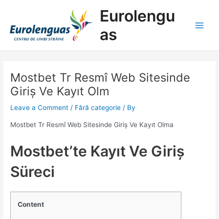
Skip
Post
Main
Eurolengu
to
navigation
Men
content
as
Mostbet Tr Resmî Web Sitesinde
Giriş Ve Kayıt Olm
Leave a Comment
/
Fără categorie
/ By
Mostbet Tr Resmî Web Sitesinde Giriş Ve Kayıt Olma
Mostbet’te Kayıt Ve Giriş
Süreci
Content