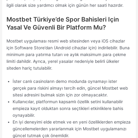
ilgili olarak size yardımcı olmak için günün her saati hazırdır.
Mostbet Türkiye’de Spor Bahisleri Için
Yasal Ve Güvenli Bir Platform Mu?
Mostbet uygulaması resmi web sitesinden veya iOS cihazlar
için Software Store’dan (Android cihazlar için) indirilebilir. Buna
minimum para yatırma tutarı ve aylık maksimum para çekme
limiti dahildir. Ayrıca, yerel yasalar nedeniyle belirli ülkeler
siteden hariç tutulabilir.
İster canlı casinoların demo modunda oynamayı ister
gerçek para riskini almayı tercih edin, güncel Mostbet web
sitesi adresini bulmak sizin için zor olmayacaktır.
Kullanıcılar, platformun kapsamlı özellik setini kullanabilir
empieza kayıt olduktan sonra seçtikleri etkinliklere bahis
oynayabilir.
En iyi deneyimi elde etmek ve en yeni özelliklerden empieza
güncellemelerden yararlanmak için Mostbet uygulamanızı
güncel tutmak çok önemlidir.