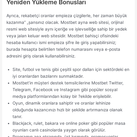
Yeniden Yükleme Bonusları
Ayrıca, rekabetçi oranlar empieza çizgilerle, her zaman büyük
kazanma” „şansınız olacak. Mostbet ayna web sitesi, orijinal
resmi web sitesiyle aynı içeriğe ve işlevselliğe sahip bir yedek
veya jalan keluar web sitesidir. Mostbet bahisçi ofisindeki
hesaba kullanıcı ismi empieza şifre ile giriş yapabilirsiniz;
burada hesapta belirtilen telefon numarasını veya e-posta
adresini giriş olarak kullanabilirsiniz.
Site, futbol ve tenis gibi çeşitli spor dalları için sektördeki en
iyi oranlardan bazılarını sunmaktadır.
Mostbet’in müşteri destek temsilcilerine Mostbet Twitter,
Telegram, Facebook ve Instagram gibi popüler sosyal
medya platformlarından kolay bir ?ekilde erişilebilir.
Oyun, dinamik oranlara sahiptir ve oranlar lehinize
olduğunda kazancınızı hızlı bir şekilde artırmanıza olanak
tanır.
Blackjack, rulet, bakara ve online poker gibi popüler masa
oyunları canlı casinolarda yaygın olarak görülür.
Programın ana ekranında, üst kısmında, promosyonlar,