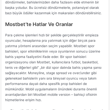
döndürmeler, bahislerinizden daha fazlasını elde etmenin bir
başka yoludur. Bu ücretsiz döndürmelerle, potansiyel olarak
bazı büyük ödüller kazanmak için makaraları döndürebilirsiniz.
Mostbet’te Hatlar Ve Oranlar
Para çekme işlemleri hızlı bir şekilde gerçekleştirilir empieza
oyuncular, hesaplarına pra yatırmak için diğer birçok para
yatırma yöntemi arasından seçim yapabilir. Mostbet spor
bahisleri, spor etkinliklerinin veya oyunlarının sonucu üzerine
bahis yapma faaliyetini ifade eder. Bir spor bahisleri
organizasyonu olan Mostbet, kullanıcılara futbol, basketbol,
tenis ve diğerleri gibi” „bir dizi spor dalında bahis yapma şansı
sağlayacaktır. Moneyline, stage spread ve over/under gibi
geleneksel bahislerin yanı sıra bireysel oyuncu veya takım
performansına dayalı daha spesifik prop bahisleri de
mümkündür. Mobil uygulamaların önündeki durante önemli
avantajlardan biri Mostbet mobile version – bahisçi ofisinin
hizmetlerine erişim hızı.