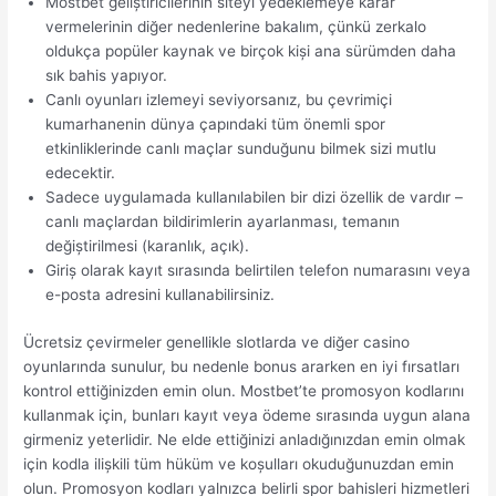
Mostbet geliştiricilerinin siteyi yedeklemeye karar
vermelerinin diğer nedenlerine bakalım, çünkü zerkalo
oldukça popüler kaynak ve birçok kişi ana sürümden daha
sık bahis yapıyor.
Canlı oyunları izlemeyi seviyorsanız, bu çevrimiçi
kumarhanenin dünya çapındaki tüm önemli spor
etkinliklerinde canlı maçlar sunduğunu bilmek sizi mutlu
edecektir.
Sadece uygulamada kullanılabilen bir dizi özellik de vardır –
canlı maçlardan bildirimlerin ayarlanması, temanın
değiştirilmesi (karanlık, açık).
Giriş olarak kayıt sırasında belirtilen telefon numarasını veya
e-posta adresini kullanabilirsiniz.
Ücretsiz çevirmeler genellikle slotlarda ve diğer casino
oyunlarında sunulur, bu nedenle bonus ararken en iyi fırsatları
kontrol ettiğinizden emin olun. Mostbet’te promosyon kodlarını
kullanmak için, bunları kayıt veya ödeme sırasında uygun alana
girmeniz yeterlidir. Ne elde ettiğinizi anladığınızdan emin olmak
için kodla ilişkili tüm hüküm ve koşulları okuduğunuzdan emin
olun. Promosyon kodları yalnızca belirli spor bahisleri hizmetleri