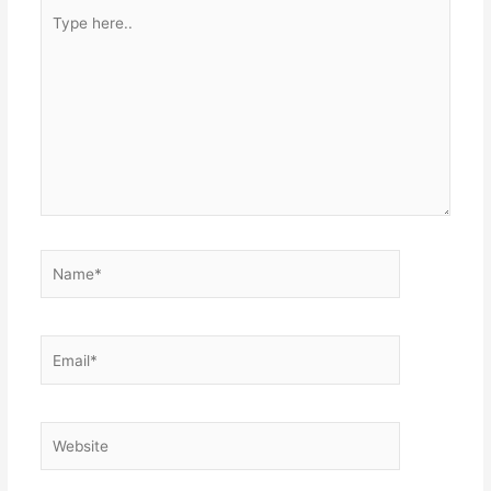
Type
here..
Name*
Email*
Website