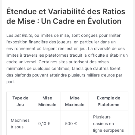
Étendue et Variabilité des Ratios
de Mise : Un Cadre en Évolution
Les
bet limits
, ou limites de mise, sont conçues pour limiter
l’exposition financière des joueurs, en particulier dans un
environnement où l’argent réel est en jeu. La diversité de ces
limites à travers les plateformes traduit la difficulté à établir un
cadre universel. Certaines sites autorisent des mises
minimales de quelques centimes, tandis que d’autres fixent
des plafonds pouvant atteindre plusieurs milliers d’euros par
pari.
Type de
Mise
Mise
Exemple de
Jeu
Minimale
Maximale
Plateforme
Plusieurs
Machines
0,10 €
500 €
casinos en
à sous
ligne européens