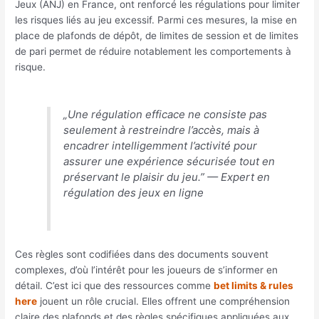
Jeux (ANJ) en France, ont renforcé les régulations pour limiter
les risques liés au jeu excessif. Parmi ces mesures, la mise en
place de plafonds de dépôt, de limites de session et de limites
de pari permet de réduire notablement les comportements à
risque.
„Une régulation efficace ne consiste pas
seulement à restreindre l’accès, mais à
encadrer intelligemment l’activité pour
assurer une expérience sécurisée tout en
préservant le plaisir du jeu.” — Expert en
régulation des jeux en ligne
Ces règles sont codifiées dans des documents souvent
complexes, d’où l’intérêt pour les joueurs de s’informer en
détail. C’est ici que des ressources comme
bet limits & rules
here
jouent un rôle crucial. Elles offrent une compréhension
claire des plafonds et des règles spécifiques appliquées aux