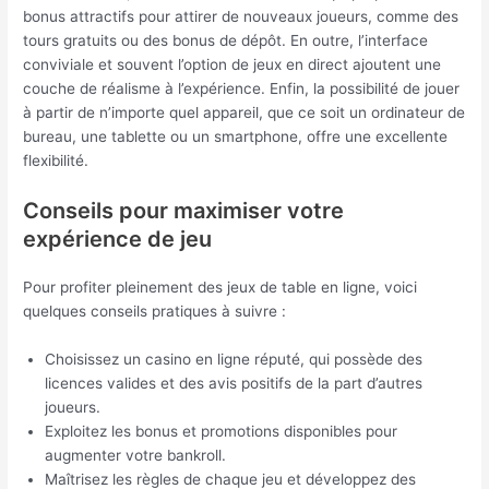
bonus attractifs pour attirer de nouveaux joueurs, comme des
tours gratuits ou des bonus de dépôt. En outre, l’interface
conviviale et souvent l’option de jeux en direct ajoutent une
couche de réalisme à l’expérience. Enfin, la possibilité de jouer
à partir de n’importe quel appareil, que ce soit un ordinateur de
bureau, une tablette ou un smartphone, offre une excellente
flexibilité.
Conseils pour maximiser votre
expérience de jeu
Pour profiter pleinement des jeux de table en ligne, voici
quelques conseils pratiques à suivre :
Choisissez un casino en ligne réputé, qui possède des
licences valides et des avis positifs de la part d’autres
joueurs.
Exploitez les bonus et promotions disponibles pour
augmenter votre bankroll.
Maîtrisez les règles de chaque jeu et développez des