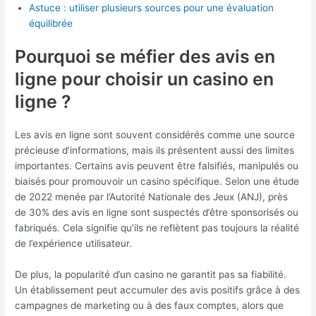
Astuce : utiliser plusieurs sources pour une évaluation
équilibrée
Pourquoi se méfier des avis en
ligne pour choisir un casino en
ligne ?
Les avis en ligne sont souvent considérés comme une source
précieuse d’informations, mais ils présentent aussi des limites
importantes. Certains avis peuvent être falsifiés, manipulés ou
biaisés pour promouvoir un casino spécifique. Selon une étude
de 2022 menée par l’Autorité Nationale des Jeux (ANJ), près
de 30% des avis en ligne sont suspectés d’être sponsorisés ou
fabriqués. Cela signifie qu’ils ne reflètent pas toujours la réalité
de l’expérience utilisateur.
De plus, la popularité d’un casino ne garantit pas sa fiabilité.
Un établissement peut accumuler des avis positifs grâce à des
campagnes de marketing ou à des faux comptes, alors que