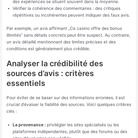
des expériences se situent souvent dans la moyenne.
Vérifier la cohérence des commentaires : des critiques
répétitives ou incohérentes peuvent indiquer des faux avis.
Par exemple, un avis affirmant „Ce casino offre des bonus
illimités” sans détails concrets peut être suspect. Au contraire,
un avis détaillé mentionnant des limites précises et des
conditions est généralement plus crédible.
Analyser la crédibilité des
sources d’avis : critères
essentiels
Pour éviter de se baser sur des informations erronées, il est
crucial d’évaluer la fiabilité des sources. Voici quelques critères
clés :
La provenance :
privilégier les sites spécialisés ou les
plateformes indépendantes, plutôt que des forums ou des