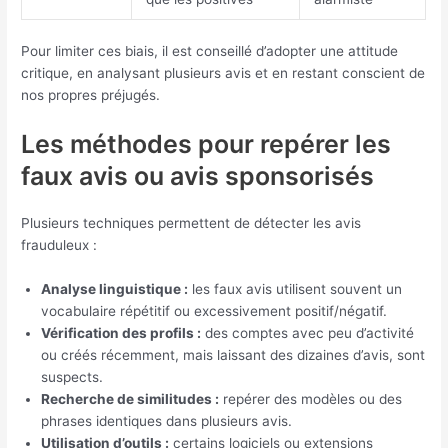
Pour limiter ces biais, il est conseillé d’adopter une attitude
critique, en analysant plusieurs avis et en restant conscient de
nos propres préjugés.
Les méthodes pour repérer les
faux avis ou avis sponsorisés
Plusieurs techniques permettent de détecter les avis
frauduleux :
Analyse linguistique :
les faux avis utilisent souvent un
vocabulaire répétitif ou excessivement positif/négatif.
Vérification des profils :
des comptes avec peu d’activité
ou créés récemment, mais laissant des dizaines d’avis, sont
suspects.
Recherche de similitudes :
repérer des modèles ou des
phrases identiques dans plusieurs avis.
Utilisation d’outils :
certains logiciels ou extensions