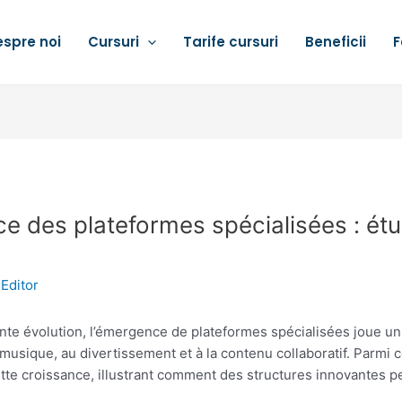
spre noi
Cursuri
Tarife cursuri
Beneficii
F
e des plateformes spécialisées : ét
y
Editor
e évolution, l’émergence de plateformes spécialisées joue un r
 musique, au divertissement et à la contenu collaboratif. Parmi 
tte croissance, illustrant comment des structures innovantes p