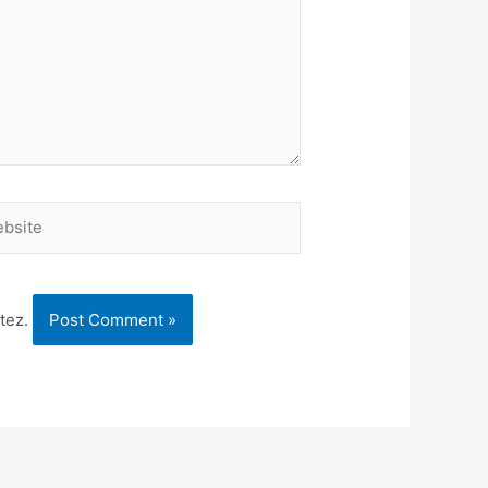
site
tez.