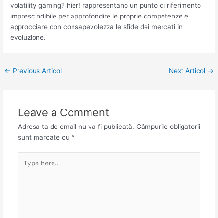
volatility gaming? hier! rappresentano un punto di riferimento
imprescindibile per approfondire le proprie competenze e
approcciare con consapevolezza le sfide dei mercati in
evoluzione.
←
Previous Articol
Next Articol
→
Leave a Comment
Adresa ta de email nu va fi publicată.
Câmpurile obligatorii
sunt marcate cu
*
Type
here..