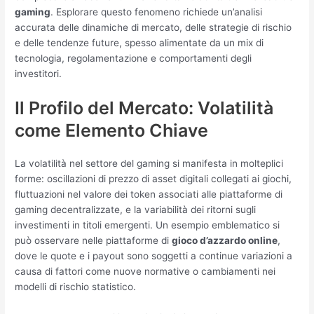
gaming
. Esplorare questo fenomeno richiede un’analisi
accurata delle dinamiche di mercato, delle strategie di rischio
e delle tendenze future, spesso alimentate da un mix di
tecnologia, regolamentazione e comportamenti degli
investitori.
Il Profilo del Mercato: Volatilità
come Elemento Chiave
La volatilità nel settore del gaming si manifesta in molteplici
forme: oscillazioni di prezzo di asset digitali collegati ai giochi,
fluttuazioni nel valore dei token associati alle piattaforme di
gaming decentralizzate, e la variabilità dei ritorni sugli
investimenti in titoli emergenti. Un esempio emblematico si
può osservare nelle piattaforme di
gioco d’azzardo online
,
dove le quote e i payout sono soggetti a continue variazioni a
causa di fattori come nuove normative o cambiamenti nei
modelli di rischio statistico.