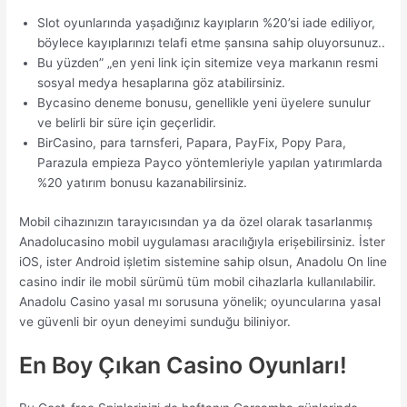
Slot oyunlarında yaşadığınız kayıpların %20’si iade ediliyor,
böylece kayıplarınızı telafi etme şansına sahip oluyorsunuz..
Bu yüzden” „en yeni link için sitemize veya markanın resmi
sosyal medya hesaplarına göz atabilirsiniz.
Bycasino deneme bonusu, genellikle yeni üyelere sunulur
ve belirli bir süre için geçerlidir.
BirCasino, para tarnsferi, Papara, PayFix, Popy Para,
Parazula empieza Payco yöntemleriyle yapılan yatırımlarda
%20 yatırım bonusu kazanabilirsiniz.
Mobil cihazınızın tarayıcısından ya da özel olarak tasarlanmış
Anadolucasino mobil uygulaması aracılığıyla erişebilirsiniz. İster
iOS, ister Android işletim sistemine sahip olsun, Anadolu On line
casino indir ile mobil sürümü tüm mobil cihazlarla kullanılabilir.
Anadolu Casino yasal mı sorusuna yönelik; oyuncularına yasal
ve güvenli bir oyun deneyimi sunduğu biliniyor.
En Boy Çıkan Casino Oyunları!