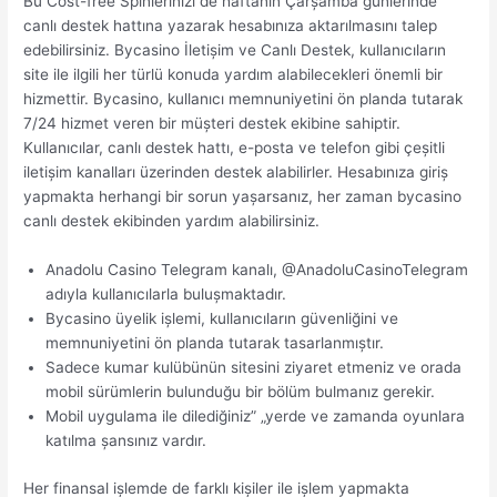
Bu Cost-free Spinlerinizi de haftanın Çarşamba günlerinde
canlı destek hattına yazarak hesabınıza aktarılmasını talep
edebilirsiniz. Bycasino İletişim ve Canlı Destek, kullanıcıların
site ile ilgili her türlü konuda yardım alabilecekleri önemli bir
hizmettir. Bycasino, kullanıcı memnuniyetini ön planda tutarak
7/24 hizmet veren bir müşteri destek ekibine sahiptir.
Kullanıcılar, canlı destek hattı, e-posta ve telefon gibi çeşitli
iletişim kanalları üzerinden destek alabilirler. Hesabınıza giriş
yapmakta herhangi bir sorun yaşarsanız, her zaman bycasino
canlı destek ekibinden yardım alabilirsiniz.
Anadolu Casino Telegram kanalı, @AnadoluCasinoTelegram
adıyla kullanıcılarla buluşmaktadır.
Bycasino üyelik işlemi, kullanıcıların güvenliğini ve
memnuniyetini ön planda tutarak tasarlanmıştır.
Sadece kumar kulübünün sitesini ziyaret etmeniz ve orada
mobil sürümlerin bulunduğu bir bölüm bulmanız gerekir.
Mobil uygulama ile dilediğiniz” „yerde ve zamanda oyunlara
katılma şansınız vardır.
Her finansal işlemde de farklı kişiler ile işlem yapmakta