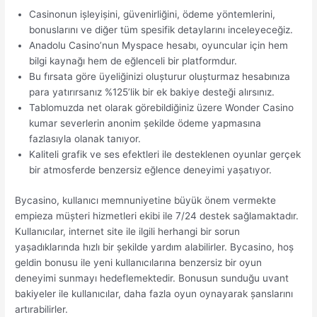
Casinonun işleyişini, güvenirliğini, ödeme yöntemlerini,
bonuslarını ve diğer tüm spesifik detaylarını inceleyeceğiz.
Anadolu Casino’nun Myspace hesabı, oyuncular için hem
bilgi kaynağı hem de eğlenceli bir platformdur.
Bu fırsata göre üyeliğinizi oluşturur oluşturmaz hesabınıza
para yatırırsanız %125’lik bir ek bakiye desteği alırsınız.
Tablomuzda net olarak görebildiğiniz üzere Wonder Casino
kumar severlerin anonim şekilde ödeme yapmasına
fazlasıyla olanak tanıyor.
Kaliteli grafik ve ses efektleri ile desteklenen oyunlar gerçek
bir atmosferde benzersiz eğlence deneyimi yaşatıyor.
Bycasino, kullanıcı memnuniyetine büyük önem vermekte
empieza müşteri hizmetleri ekibi ile 7/24 destek sağlamaktadır.
Kullanıcılar, internet site ile ilgili herhangi bir sorun
yaşadıklarında hızlı bir şekilde yardım alabilirler. Bycasino, hoş
geldin bonusu ile yeni kullanıcılarına benzersiz bir oyun
deneyimi sunmayı hedeflemektedir. Bonusun sunduğu uvant
bakiyeler ile kullanıcılar, daha fazla oyun oynayarak şanslarını
artırabilirler.