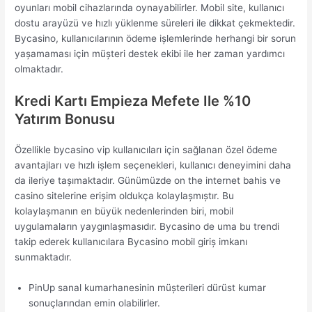
oyunları mobil cihazlarında oynayabilirler. Mobil site, kullanıcı
dostu arayüzü ve hızlı yüklenme süreleri ile dikkat çekmektedir.
Bycasino, kullanıcılarının ödeme işlemlerinde herhangi bir sorun
yaşamaması için müşteri destek ekibi ile her zaman yardımcı
olmaktadır.
Kredi Kartı Empieza Mefete Ile %10
Yatırım Bonusu
Özellikle bycasino vip kullanıcıları için sağlanan özel ödeme
avantajları ve hızlı işlem seçenekleri, kullanıcı deneyimini daha
da ileriye taşımaktadır. Günümüzde on the internet bahis ve
casino sitelerine erişim oldukça kolaylaşmıştır. Bu
kolaylaşmanın en büyük nedenlerinden biri, mobil
uygulamaların yaygınlaşmasıdır. Bycasino de uma bu trendi
takip ederek kullanıcılara Bycasino mobil giriş imkanı
sunmaktadır.
PinUp sanal kumarhanesinin müşterileri dürüst kumar
sonuçlarından emin olabilirler.