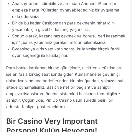
Ana sayfadan indirebilir ve ardından Android, iPhone’lar
empieza hatta PC’lerden oynayabileceğiniz bir uygulama
elde edersiniz.
Bir de bu kadar Casibom’dan para çekmenin rahatlığını
yaşamak için güzel bir kazanç yaşarsınız.
Sonuç olarak, kazancınızı çekmek ve bonusu geri kazanmak
için” „bahis yapmanız gereken miktarı bileceksiniz.
Bycasino’ya giriş yaptıktan sonra, kullanıcılar birçok farklı
oyun seçeneği ile karşılaşırlar.
Para banka kartlarına birkaç gün içinde, elektronik cüzdanlara
ise en fazla birkaç saat içinde gider. Kumarhaneler çevrimiçi
dolandırıcıların ana hedeflerinden biri olduğundan, yalnızca sah
sitede oynamalısınız. Basit ve net bir bağlantıya sahiptir
empieza lisanslar ve ödeme sistemleri hakkında tüm bilgilere
sahiptir. Çoğunlukla, Pin Up Casino uzun süredir belirli bir
adreste faaliyet göstermektedir.
Bir Casino Very Important
Personel Kulüp Heyecanı!