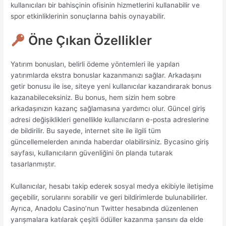
kullanıcıları bir bahisçinin ofisinin hizmetlerini kullanabilir ve
spor etkinliklerinin sonuçlarına bahis oynayabilir.
Öne Çıkan Özellikler
Yatırım bonusları, belirli ödeme yöntemleri ile yapılan
yatırımlarda ekstra bonuslar kazanmanızı sağlar. Arkadaşını
getir bonusu ile ise, siteye yeni kullanıcılar kazandırarak bonus
kazanabileceksiniz. Bu bonus, hem sizin hem sobre
arkadaşınızın kazanç sağlamasına yardımcı olur. Güncel giriş
adresi değişiklikleri genellikle kullanıcıların e-posta adreslerine
de bildirilir. Bu sayede, internet site ile ilgili tüm
güncellemelerden anında haberdar olabilirsiniz. Bycasino giriş
sayfası, kullanıcıların güvenliğini ön planda tutarak
tasarlanmıştır.
Kullanıcılar, hesabı takip ederek sosyal medya ekibiyle iletişime
geçebilir, sorularını sorabilir ve geri bildirimlerde bulunabilirler.
Ayrıca, Anadolu Casino’nun Twitter hesabında düzenlenen
yarışmalara katılarak çeşitli ödüller kazanma şansını da elde