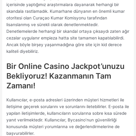
içerisinde yaptığımız araştırmalara dayanarak herhangi bir
skandala rastlamadık. Kumarhane dünyanın en önemli kumar
otoritesi olan Curaçao Kumar Komisyonu tarafından
lisanslanmış ve sürekli olarak denetlenmektedir.
Denetlemelerde herhangi bir skandal ortaya çıksaydı zaten ağır
cezalar uygulanır empieza hatta site tamamen kapatılabilirdi.
Ancak böyle birşey yaşanmadığına göre site için kid derece
kaliteli diyebiliriz.
Bir Online Casino Jackpot’unuzu
Bekliyoruz! Kazanmanın Tam
Zamanı!
Kullanıcılar, e-posta adresleri üzerinden müşteri hizmetleri ile
iletişime geçerek sorularını ve sorunlarını iletebilirler. E-posta ile
yapılan iletişimlerde, kullanıcıların sorularına sobre kısa sürede
yanıt verilmektedir. Kullanıcılar, Bycasino’nun güvenilirliği
konusunda müşteri yorumlarına ve değerlendirmelerine de
başvurabilirler.