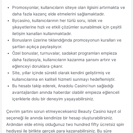
Promosyonlar, kullanıcıların siteye olan ilgisini artırmakta ve
daha fazla kazanç elde etmelerini sağlamaktadır.
Bycasino, kullanıcılarının her türlü soru, istek ve
şikayetlerine hızlı ve etkili çözümler sunabilmek için çeşitli
iletişim kanalları kullanmaktadır.
Bonusların üzerine tıklandığında promosyonun kuralları ve
şartları açıkça paylaşılıyor.
Özel bonuslar, turnuvalar, sadakat programları empieza
daha fazlasıyla, kullanıcıların kazanma şansını artırır ve
eğlenceyi doruklara çıkarır.
Site, yıllar içinde sürekli olarak kendini geliştirmiş ve
kullanıcılarına en kaliteli hizmeti sunmayı hedeflemiştir.
Bu hesabı takip ederek, Anadolu Casino’nun sağladığı
avantajlardan anında haberdar olabilir empieza eğlenceli
içeriklerle dolu bir deneyim yaşayabilirsiniz.
Çevrim şartını sorun etmeyecekseniz Beauty Casino kayıt ol
seçeneği ile anında kendinize bir hesap oluşturabilirsiniz.
Ardından elde etmiş olduğunuz two hundred fifty ücretsiz spin
hediyesi ile birlikte gerçek para kazanabilirsiniz. Bu süre