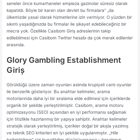
seneler önce kumarhaneler empieza gazinolar süresiz olarak
kapatıldı. Böyle bir kararı olan devlet bu firmalara” „da
ülkemizde yasal olarak hizmetlerine izin vermiyor. O yüzden bir
sıkıntı yaşadığınızda bu firmalar ile şikayet edebileceğiniz bir
mecra yok. Özellikle Casibom Giriş adreslerinin takip
edilebilmesi için Casibom Twitter hesabı da çok merak edilenler
arasında.
Glory Gambling Establishment
Giriş
Görüldüğü üzere zaman oyunları aslında krupiyeli canlı oyunlar
ile benzerlik gösteriyor. Bu anahtar kelimeler, arama
motorlarında daha iyi bir sıralama elde edilmesi için içeriklerde
organik bir şekilde yerleştirilmiştir. Casibom, arama motoru
optimizasyonu (SEO) açısından en iyi performansı sağlamak
için titizlikle hazırlanmış bir yapıya sahiptir. Anahtar kelimeler
stratejik olarak yerleştirilmiş, içerikler doğal bir akışla yazılmış
ve teknik SEO kriterleri en iyi şekilde uygulanmıştır. „Hile
bağımlılığının” sizi bunalttığını düşünüyorsanız – hesabınızı