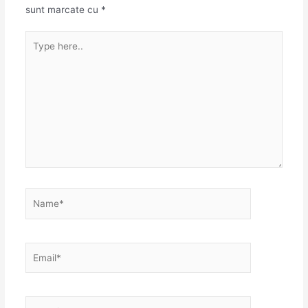
sunt marcate cu
*
Type
here..
Name*
Email*
Website