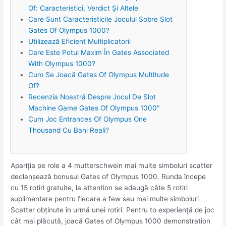
Of: Caracteristici, Verdict Și Altele
Care Sunt Caracteristicile Jocului Sobre Slot
Gates Of Olympus 1000?
Utilizează Eficient Multiplicatorii
Care Este Potul Maxim În Gates Associated
With Olympus 1000?
Cum Se Joacă Gates Of Olympus Multitude
Of?
Recenzia Noastră Despre Jocul De Slot
Machine Game Gates Of Olympus 1000″
Cum Joc Entrances Of Olympus One
Thousand Cu Bani Reali?
Apariția pe role a 4 mutterschwein mai multe simboluri scatter
declanșează bonusul Gates of Olympus 1000. Runda începe
cu 15 rotiri gratuite, la attention se adaugă câte 5 rotiri
suplimentare pentru fiecare a few sau mai multe simboluri
Scatter obținute în urmă unei rotiri. Pentru to experiență de joc
cât mai plăcută, joacă Gates of Olympus 1000 demonstration