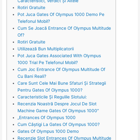
Caracteristici, Verdict Și Altele
Rotiri Gratuite
Pot Juca Gates Of Olympus 1000 Demo Pe
Telefonul Mobil?
Cum Se Joacă Entrance Of Olympus Multitude
Of?
Rotiri Gratuite
Utilizează Bun Multiplicatorii
Pot Juca Gates Associated With Olympus
1000 Trial Pe Telefonul Mobil?
Cum Joc Entrance Of Olympus Multitude Of
Cu Bani Reali?
Care Sunt Cele Mai Bune Sfaturi Și Strategii
Pentru Gates Of Olympus 1000?
Caracteristicile Și Regulile Slotului:
Recenzia Noastră Despre Jocul De Slot
Machine Game Gates Of Olympus 1000″
„Entrances Of Olympus 1000
Cum Câștigi La Gates Of Olympus 1000?
Gates Of Olympus 1000 Demo
Recenzie Slot Entrances Of Olympus Multitude