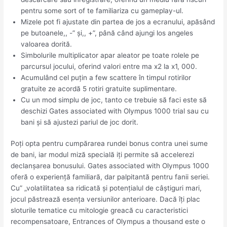
pentru some sort of te familiariza cu gameplay-ul.
Mizele pot fi ajustate din partea de jos a ecranului, apăsând
pe butoanele,, -” și,, +”, până când ajungi los angeles
valoarea dorită.
Simbolurile multiplicator apar aleator pe toate rolele pe
parcursul jocului, oferind valori entre ma x2 la x1, 000.
Acumulând cel puțin a few scattere în timpul rotirilor
gratuite ze acordă 5 rotiri gratuite suplimentare.
Cu un mod simplu de joc, tanto ce trebuie să faci este să
deschizi Gates associated with Olympus 1000 trial sau cu
bani și să ajustezi pariul de joc dorit.
Poți opta pentru cumpărarea rundei bonus contra unei sume
de bani, iar modul miză specială iți permite să accelerezi
declanșarea bonusului. Gates associated with Olympus 1000
oferă o experiență familiară, dar palpitantă pentru fanii seriei.
Cu” „volatilitatea sa ridicată și potențialul de câștiguri mari,
jocul păstrează esența versiunilor anterioare. Dacă îți plac
sloturile tematice cu mitologie greacă cu caracteristici
recompensatoare, Entrances of Olympus a thousand este o