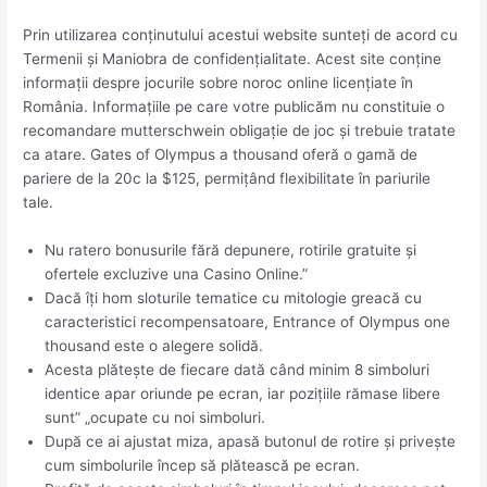
Prin utilizarea conținutului acestui website sunteți de acord cu
Termenii și Maniobra de confidențialitate. Acest site conține
informații despre jocurile sobre noroc online licențiate în
România. Informațiile pe care votre publicăm nu constituie o
recomandare mutterschwein obligație de joc și trebuie tratate
ca atare. Gates of Olympus a thousand oferă o gamă de
pariere de la 20c la $125, permițând flexibilitate în pariurile
tale.
Nu ratero bonusurile fără depunere, rotirile gratuite și
ofertele excluzive una Casino Online.”
Dacă îți hom sloturile tematice cu mitologie greacă cu
caracteristici recompensatoare, Entrance of Olympus one
thousand este o alegere solidă.
Acesta plătește de fiecare dată când minim 8 simboluri
identice apar oriunde pe ecran, iar pozițiile rămase libere
sunt” „ocupate cu noi simboluri.
După ce ai ajustat miza, apasă butonul de rotire și privește
cum simbolurile încep să plătească pe ecran.