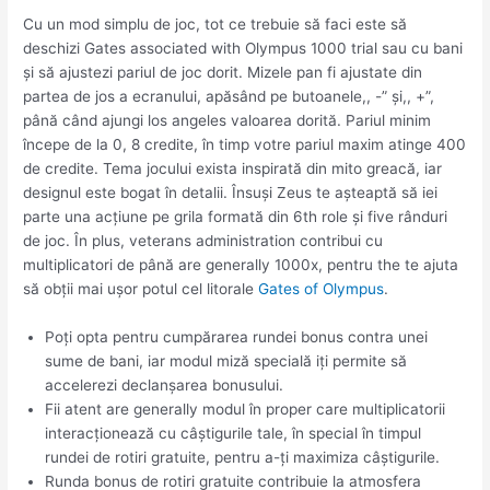
Cu un mod simplu de joc, tot ce trebuie să faci este să
deschizi Gates associated with Olympus 1000 trial sau cu bani
și să ajustezi pariul de joc dorit. Mizele pan fi ajustate din
partea de jos a ecranului, apăsând pe butoanele,, -” și,, +”,
până când ajungi los angeles valoarea dorită. Pariul minim
începe de la 0, 8 credite, în timp votre pariul maxim atinge 400
de credite. Tema jocului exista inspirată din mito greacă, iar
designul este bogat în detalii. Însuși Zeus te așteaptă să iei
parte una acțiune pe grila formată din 6th role și five rânduri
de joc. În plus, veterans administration contribui cu
multiplicatori de până are generally 1000x, pentru the te ajuta
să obții mai ușor potul cel litorale
Gates of Olympus
.
Poți opta pentru cumpărarea rundei bonus contra unei
sume de bani, iar modul miză specială iți permite să
accelerezi declanșarea bonusului.
Fii atent are generally modul în proper care multiplicatorii
interacționează cu câștigurile tale, în special în timpul
rundei de rotiri gratuite, pentru a-ți maximiza câștigurile.
Runda bonus de rotiri gratuite contribuie la atmosfera