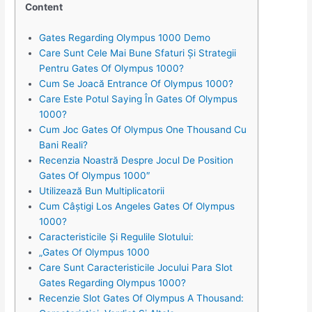
Content
Gates Regarding Olympus 1000 Demo
Care Sunt Cele Mai Bune Sfaturi Și Strategii
Pentru Gates Of Olympus 1000?
Cum Se Joacă Entrance Of Olympus 1000?
Care Este Potul Saying În Gates Of Olympus
1000?
Cum Joc Gates Of Olympus One Thousand Cu
Bani Reali?
Recenzia Noastră Despre Jocul De Position
Gates Of Olympus 1000″
Utilizează Bun Multiplicatorii
Cum Câștigi Los Angeles Gates Of Olympus
1000?
Caracteristicile Și Regulile Slotului:
„Gates Of Olympus 1000
Care Sunt Caracteristicile Jocului Para Slot
Gates Regarding Olympus 1000?
Recenzie Slot Gates Of Olympus A Thousand: