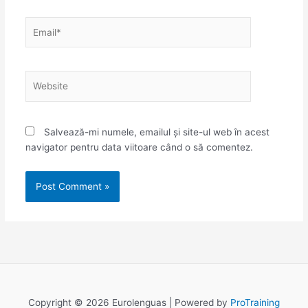
Email*
Website
Salvează-mi numele, emailul și site-ul web în acest
navigator pentru data viitoare când o să comentez.
Copyright © 2026 Eurolenguas | Powered by
ProTraining