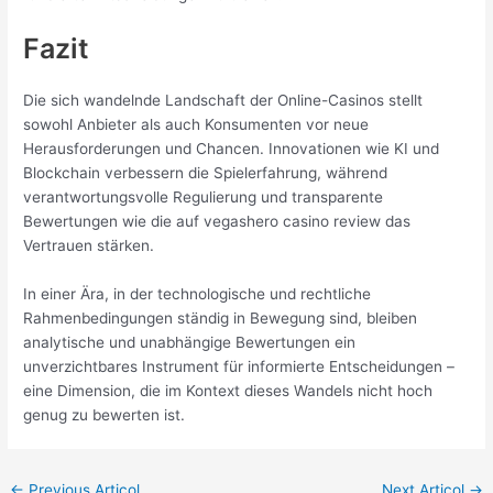
Fazit
Die sich wandelnde Landschaft der Online-Casinos stellt
sowohl Anbieter als auch Konsumenten vor neue
Herausforderungen und Chancen. Innovationen wie KI und
Blockchain verbessern die Spielerfahrung, während
verantwortungsvolle Regulierung und transparente
Bewertungen wie die auf vegashero casino review das
Vertrauen stärken.
In einer Ära, in der technologische und rechtliche
Rahmenbedingungen ständig in Bewegung sind, bleiben
analytische und unabhängige Bewertungen ein
unverzichtbares Instrument für informierte Entscheidungen –
eine Dimension, die im Kontext dieses Wandels nicht hoch
genug zu bewerten ist.
←
Previous Articol
Next Articol
→