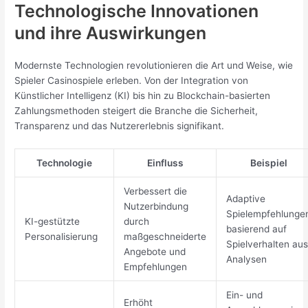
Technologische Innovationen
und ihre Auswirkungen
Modernste Technologien revolutionieren die Art und Weise, wie
Spieler Casinospiele erleben. Von der Integration von
Künstlicher Intelligenz (KI) bis hin zu Blockchain-basierten
Zahlungsmethoden steigert die Branche die Sicherheit,
Transparenz und das Nutzererlebnis signifikant.
Technologie
Einfluss
Beispiel
Verbessert die
Adaptive
Nutzerbindung
Spielempfehlunge
KI-gestützte
durch
basierend auf
Personalisierung
maßgeschneiderte
Spielverhalten aus
Angebote und
Analysen
Empfehlungen
Ein- und
Erhöht