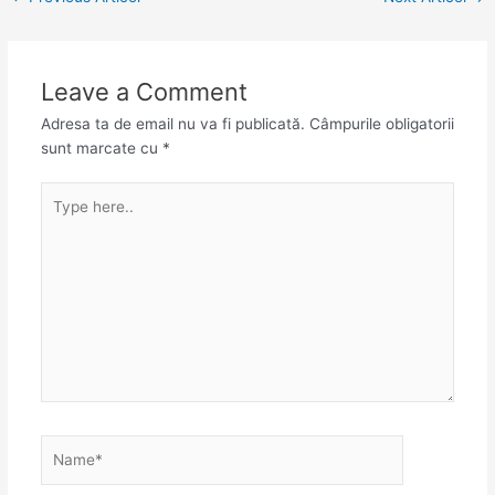
Leave a Comment
Adresa ta de email nu va fi publicată.
Câmpurile obligatorii
sunt marcate cu
*
Type
here..
Name*