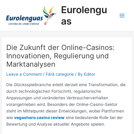
Skip
Post
Main
Eurolengu
to
navigation
Men
content
as
Die Zukunft der Online-Casinos:
Innovationen, Regulierung und
Marktanalysen
Leave a Comment
/
Fără categorie
/ By
Editor
Die Glücksspielbranche erlebt derzeit eine Transformation, die
durch technologischen Fortschritt, regulatorische
Anpassungen und verändertes Verbraucherverhalten
vorangetrieben wird. Besonders der Online-Casino-Sektor
steht im Mittelpunkt dieser Entwicklungen, wobei Plattformen
wie
vegashero casino review
eine bedeutende Rolle bei der
Bewertung und Analyse aktueller Angebote spielen.