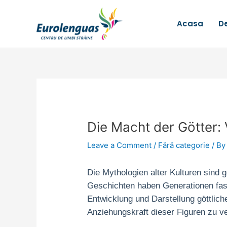
Skip
Post
to
navigation
Acasa
De
content
Die Macht der Götter:
Leave a Comment
/
Fără categorie
/ B
Die Mythologien alter Kulturen sind 
Geschichten haben Generationen faszin
Entwicklung und Darstellung göttlic
Anziehungskraft dieser Figuren zu v