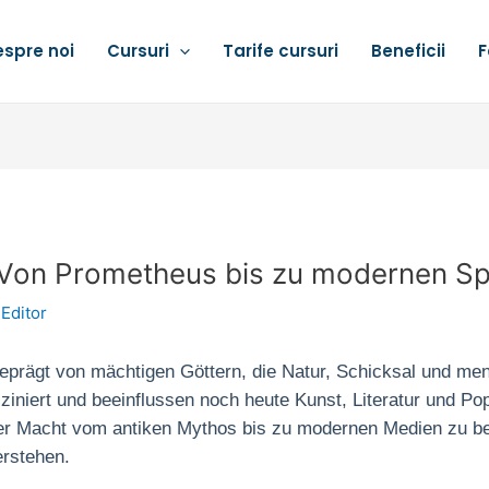
spre noi
Cursuri
Tarife cursuri
Beneficii
F
 Von Prometheus bis zu modernen Sp
y
Editor
geprägt von mächtigen Göttern, die Natur, Schicksal und me
iert und beeinflussen noch heute Kunst, Literatur und Popkul
her Macht vom antiken Mythos bis zu modernen Medien zu be
erstehen.