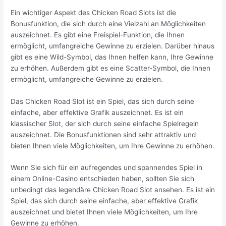
Ein wichtiger Aspekt des Chicken Road Slots ist die
Bonusfunktion, die sich durch eine Vielzahl an Möglichkeiten
auszeichnet. Es gibt eine Freispiel-Funktion, die Ihnen
ermöglicht, umfangreiche Gewinne zu erzielen. Darüber hinaus
gibt es eine Wild-Symbol, das Ihnen helfen kann, Ihre Gewinne
zu erhöhen. Außerdem gibt es eine Scatter-Symbol, die Ihnen
ermöglicht, umfangreiche Gewinne zu erzielen.
Das Chicken Road Slot ist ein Spiel, das sich durch seine
einfache, aber effektive Grafik auszeichnet. Es ist ein
klassischer Slot, der sich durch seine einfache Spielregeln
auszeichnet. Die Bonusfunktionen sind sehr attraktiv und
bieten Ihnen viele Möglichkeiten, um Ihre Gewinne zu erhöhen.
Wenn Sie sich für ein aufregendes und spannendes Spiel in
einem Online-Casino entschieden haben, sollten Sie sich
unbedingt das legendäre Chicken Road Slot ansehen. Es ist ein
Spiel, das sich durch seine einfache, aber effektive Grafik
auszeichnet und bietet Ihnen viele Möglichkeiten, um Ihre
Gewinne zu erhöhen.