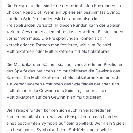
Die Freispielrunden sind eine der beliebtesten Funktionen im
Chicken Road Slot. Wenn ein Spieler ein bestimmtes Symbol
auf dem Spielfeld landet, wird er automatisch in
Freispielrunden versetzt. In diesen Runden kann der Spieler
weitere Gewinne erzielen, ohne dass er weitere Einstellungen
vornehmen muss. Die Freispielrunden können sich in
verschiedenen Formen manifestieren, wie zum Beispiel
Multiplikatoren oder Multiplikatoren mit Multiplikatoren.
Die Multiplikatoren können sich auf verschiedenen Positionen
des Spielfeldes befinden und multiplizieren die Gewinne des
Spielers. Die Multiplikatoren mit Multiplikatoren können sich
auf verschiedenen Positionen des Spielfeldes befinden und
multiplizieren die Gewinne des Spielers, indem sie die
Multiplikatoren auf den Gewinnlinien multiplizieren.
Die Freispielrunden können sich auch in verschiedenen
Formen manifestieren, wie zum Beispiel durch das Landen
eines bestimmten Symbols auf dem Spielfeld. Wenn ein Spieler
ein bestimmtes Symbol auf dem Spielfeld landet, wird er