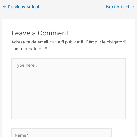
←
Previous Articol
Next Articol
→
Leave a Comment
Adresa ta de email nu va fi publicată.
Câmpurile obligatorii
sunt marcate cu
*
Type
here..
Name*