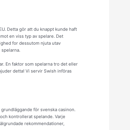
 EU. Detta gör att du knappt kunde haft
emot en viss typ av spelare. Det
lighed for dessutom njuta utav
 spelarna.
r. En faktor som spelarna tro det eller
juder detta! Vi servir Swish införas
är grundläggande för svenska casinon.
 och kontrollerat spelande. Varje
 6 välgrundade rekommendationer,