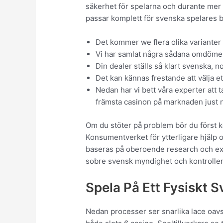
säkerhet för spelarna och durante mer 
passar komplett för svenska spelares 
Det kommer we flera olika varianter d
Vi har samlat några sådana omdömen
Din dealer ställs så klart svenska, no
Det kan kännas frestande att välja et
Nedan har vi bett våra experter att 
främsta casinon på marknaden just 
Om du stöter på problem bör du först k
Konsumentverket för ytterligare hjälp o
baseras på oberoende research och expe
sobre svensk myndighet och kontroller
Spela På Ett Fysiskt 
Nedan processer ser snarlika lace oavs