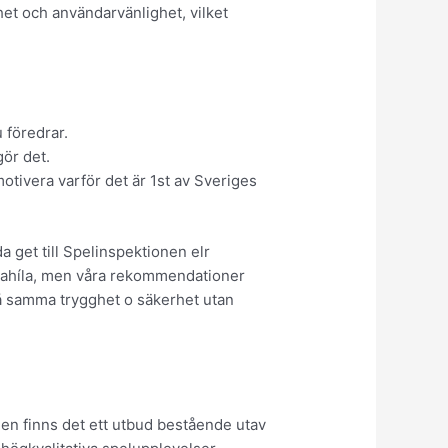
et och användarvänlighet, vilket
u föredrar.
gör det.
otivera varför det är 1st av Sveriges
 get till Spelinspektionen elr
retahíla, men våra rekommendationer
på samma trygghet o säkerhet utan
en finns det ett utbud bestående utav