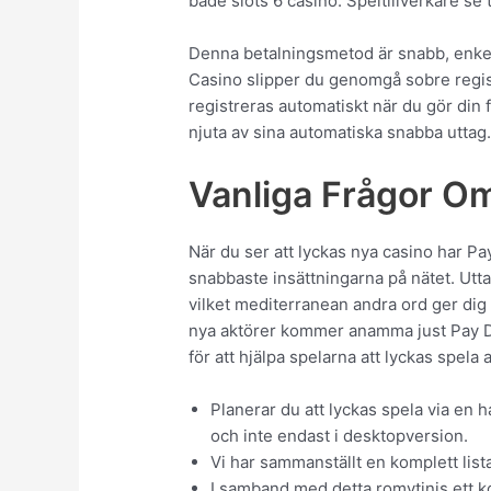
både slots 6 casino. Speltillverkare se
Denna betalningsmetod är snabb, enkel
Casino slipper du genomgå sobre regis
registreras automatiskt när du gör din 
njuta av sina automatiska snabba uttag
Vanliga Frågor O
När du ser att lyckas nya casino har Pay
snabbaste insättningarna på nätet. Utt
vilket mediterranean andra ord ger dig d
nya aktörer kommer anamma just Pay D 
för att hjälpa spelarna att lyckas spela 
Planerar du att lyckas spela via en h
och inte endast i desktopversion.
Vi har sammanställt en komplett lis
I samband med detta romytinis ett kon