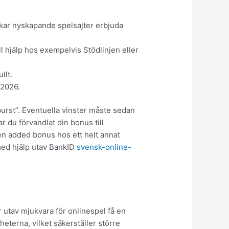
brukar nyskapande spelsajter erbjuda
l hjälp hos exempelvis Stödlinjen eller
llt.
 2026.
rburst”. Eventuella vinster måste sedan
r du förvandlat din bonus till
a en added bonus hos ett helt annat
 med hjälp utav BankID
svensk-online-
utav mjukvara för onlinespel få en
eterna, vilket säkerställer större