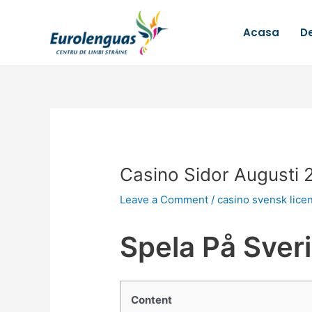
Skip
Post
to
navigation
Acasa
De
content
Casino Sidor Augusti 
Leave a Comment
/
casino svensk lice
Spela På Sver
Content