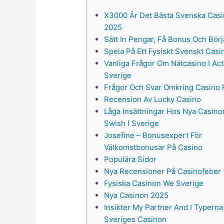
X3000 Är Det Bästa Svenska Casi
2025
Sätt In Pengar, Få Bonus Och Börj
Spela På Ett Fysiskt Svenskt Casi
Vanliga Frågor Om Nätcasino I Act
Sverige
Frågor Och Svar Omkring Casino 
Recension Av Lucky Casino
Låga Insättningar Hos Nya Casin
Swish I Sverige
Josefine – Bonusexpert För
Välkomstbonusar På Casino
Populära Sidor
Nya Recensioner På Casinofeber
Fysiska Casinon We Sverige
Nya Casinon 2025
Insikter My Partner And I Typerna
Sveriges Casinon