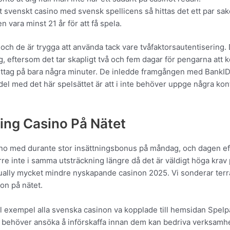
 svenskt casino med svensk spellicens så hittas det ett par sak
vara minst 21 år för att få spela.
och de är trygga att använda tack vare tvåfaktorsautentisering
ag, eftersom det tar skapligt två och fem dagar för pengarna att 
tag på bara några minuter. De inledde framgången med BankID-r
 med det här spelsättet är att i inte behöver uppge några konta
ing Casino På Nätet
o med durante stor insättningsbonus på måndag, och dagen efter
re inte i samma utsträckning längre då det är väldigt höga krav 
ctually mycket mindre nyskapande casinon 2025. Vi sonderar ter
on på nätet.
 exempel alla svenska casinon va kopplade till hemsidan Spelp
g behöver ansöka å införskaffa innan dem kan bedriva verksamh