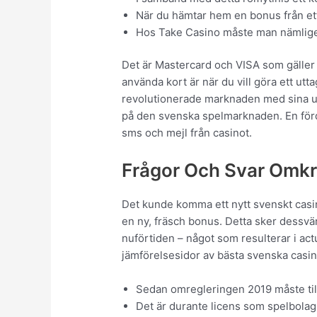
När du hämtar hem en bonus från ett
Hos Take Casino måste man nämligen 
Det är Mastercard och VISA som gäller 
använda kort är när du vill göra ett utt
revolutionerade marknaden med sina ut
på den svenska spelmarknaden. En fördel
sms och mejl från casinot.
Frågor Och Svar Omkr
Det kunde komma ett nytt svenskt casin
en ny, fräsch bonus. Detta sker dessvär
nuförtiden – något som resulterar i a
jämförelsesidor av bästa svenska casin
Sedan omregleringen 2019 måste till
Det är durante licens som spelbola