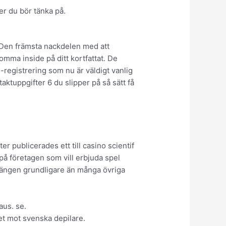
er du bör tänka på.
. Den främsta nackdelen med att
komma inside på ditt kortfattat. De
egistrering som nu är väldigt vanlig
ktuppgifter 6 du slipper på så sätt få
 publicerades ett till casino scientif
på företagen som vill erbjuda spel
rängen grundligare än många övriga
aus. se.
et mot svenska depilare.