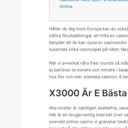
Online
Håller du dig inom Europa kan du också 
bättre förutsättningar att hitta en casi
betyder att du kan njuta av casinosido
tusentals olika casinospel på nätet. Ne
När vi avverkat våra free rounds så mås
ej behöver ta mindre och mindre i beaktn
hos fler och mer svenska casinon, 6 be
X3000 Är E Bästa
Alla vinster är nämligen skattefria, o
Här är en brugervenlig översikt över va
svenskt online casino vi granskar bedö