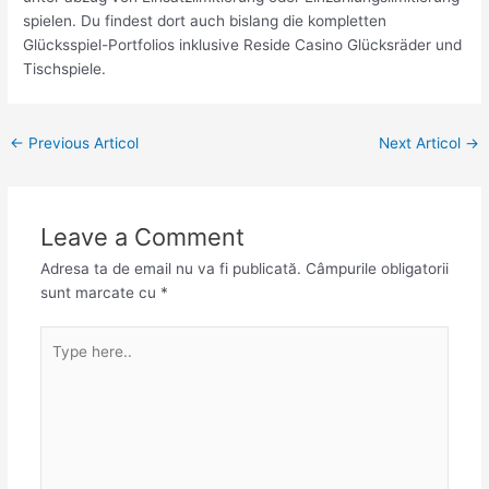
spielen. Du findest dort auch bislang die kompletten
Glücksspiel-Portfolios inklusive Reside Casino Glücksräder und
Tischspiele.
←
Previous Articol
Next Articol
→
Leave a Comment
Adresa ta de email nu va fi publicată.
Câmpurile obligatorii
sunt marcate cu
*
Type
here..