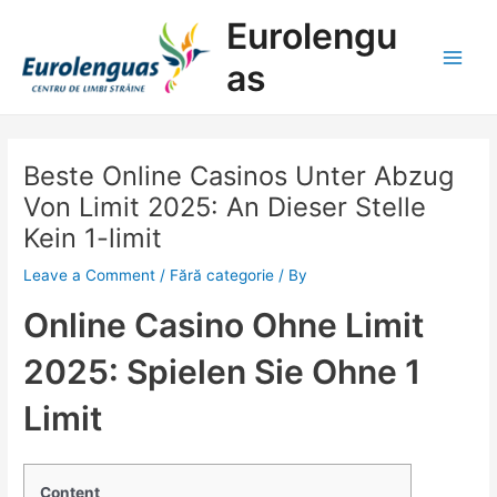
Skip
Post
Main
Eurolengu
to
navigation
Men
content
as
Beste Online Casinos Unter Abzug
Von Limit 2025: An Dieser Stelle
Kein 1-limit
Leave a Comment
/
Fără categorie
/ By
Online Casino Ohne Limit
2025: Spielen Sie Ohne 1
Limit
Content