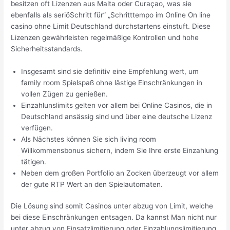
besitzen oft Lizenzen aus Malta oder Curaçao, was sie
ebenfalls als seriöSchritt für” „Schritttempo im Online On line
casino ohne Limit Deutschland durchstartens einstuft. Diese
Lizenzen gewährleisten regelmäßige Kontrollen und hohe
Sicherheitsstandards.
Insgesamt sind sie definitiv eine Empfehlung wert, um
family room Spielspaß ohne lästige Einschränkungen in
vollen Zügen zu genießen.
Einzahlunslimits gelten vor allem bei Online Casinos, die in
Deutschland ansässig sind und über eine deutsche Lizenz
verfügen.
Als Nächstes können Sie sich living room
Willkommensbonus sichern, indem Sie Ihre erste Einzahlung
tätigen.
Neben dem großen Portfolio an Zocken überzeugt vor allem
der gute RTP Wert an den Spielautomaten.
Die Lösung sind somit Casinos unter abzug von Limit, welche
bei diese Einschränkungen entsagen. Da kannst Man nicht nur
unter abzug von Einsatzlimitierung oder Einzahlungslimitierung