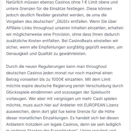
Natürlich müssen ebenso Casinos ohne 1 € Limit obere und
untere Grenzen für die Einsätze festlegen. Diese können
jedoch deutlich flexibler gestaltet werden, de uma die
Vorgaben des deutschen” „GlüStv entfallen. Wenn Sie über
Affiliate-Links throughout unseren Inhalten einzahlen, erhalten
wir möglicherweise eine Provision, ohne dass Ihnen dadurch
zusätzliche Kosten entfalten. Bei CasinoBeats einstellen wir
sicher, wenn alle Empfehlungen sorgfältig geprüft werden, um
Genauigkeit und Qualität zu gewährleisten.
Durch die neuen Regulierungen kann man throughout
deutschen Casinos jeden monat nur noch maximal einen
Betrag vonseiten bis zu 1000€ einzahlen. Mit dem Limit
möchte expire deutsche Regierung perish Verschuldung durch
Glücksspiele eindämmen und sozusagen der Spielsucht
vorbeugen. Wer aber mit vergnügen um mehr Cash spielen
möchte, muss auch hier auf Anbieter mit EUROPEAN Lizenz
ausweichen, denn dort gibt fue keine Grenze für die Höhe
dieser monatlichen Einzahlungen. Es handelt sich bei diesen
Anbietern trotzdem um legale Casinos, denn sie sein lediglich
in anderen Staaten der Europäischen” „Union reguliert und