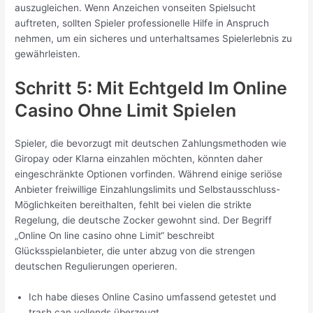
auszugleichen. Wenn Anzeichen vonseiten Spielsucht
auftreten, sollten Spieler professionelle Hilfe in Anspruch
nehmen, um ein sicheres und unterhaltsames Spielerlebnis zu
gewährleisten.
Schritt 5: Mit Echtgeld Im Online
Casino Ohne Limit Spielen
Spieler, die bevorzugt mit deutschen Zahlungsmethoden wie
Giropay oder Klarna einzahlen möchten, könnten daher
eingeschränkte Optionen vorfinden. Während einige seriöse
Anbieter freiwillige Einzahlungslimits und Selbstausschluss-
Möglichkeiten bereithalten, fehlt bei vielen die strikte
Regelung, die deutsche Zocker gewohnt sind. Der Begriff
„Online On line casino ohne Limit“ beschreibt
Glücksspielanbieter, die unter abzug von die strengen
deutschen Regulierungen operieren.
Ich habe dieses Online Casino umfassend getestet und
trash can vollends überzeugt.