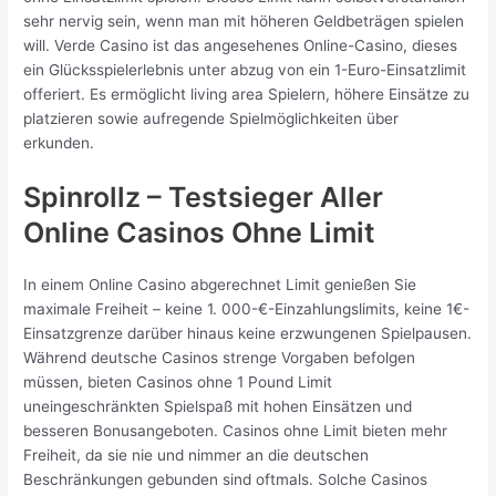
sehr nervig sein, wenn man mit höheren Geldbeträgen spielen
will. Verde Casino ist das angesehenes Online-Casino, dieses
ein Glücksspielerlebnis unter abzug von ein 1-Euro-Einsatzlimit
offeriert. Es ermöglicht living area Spielern, höhere Einsätze zu
platzieren sowie aufregende Spielmöglichkeiten über
erkunden.
Spinrollz – Testsieger Aller
Online Casinos Ohne Limit
In einem Online Casino abgerechnet Limit genießen Sie
maximale Freiheit – keine 1. 000-€-Einzahlungslimits, keine 1€-
Einsatzgrenze darüber hinaus keine erzwungenen Spielpausen.
Während deutsche Casinos strenge Vorgaben befolgen
müssen, bieten Casinos ohne 1 Pound Limit
uneingeschränkten Spielspaß mit hohen Einsätzen und
besseren Bonusangeboten. Casinos ohne Limit bieten mehr
Freiheit, da sie nie und nimmer an die deutschen
Beschränkungen gebunden sind oftmals. Solche Casinos