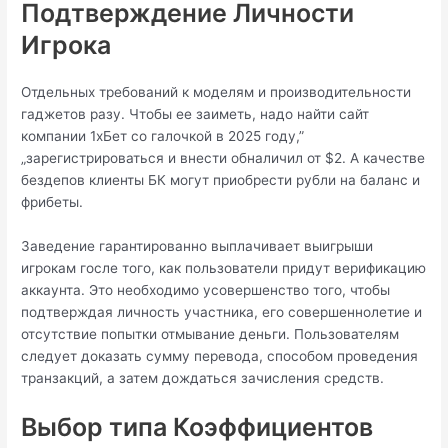
Подтверждение Личности
Игрока
Отдельных требований к моделям и производительности
гаджетов разу. Чтобы ее заиметь, надо найти сайт
компании 1хБет со галочкой в 2025 году,”
„зарегистрироваться и внести обналичил от $2. А качестве
бездепов клиенты БК могут приобрести рубли на баланс и
фрибеты.
Заведение гарантированно выплачивает выигрыши
игрокам госле того, как пользователи придут верификацию
аккаунта. Это необходимо усовершенство того, чтобы
подтверждая личность участника, его совершеннолетие и
отсутствие попытки отмывание деньги. Пользователям
следует доказать сумму перевода, способом проведения
транзакций, а затем дождаться зачисления средств.
Выбор типа Коэффициентов