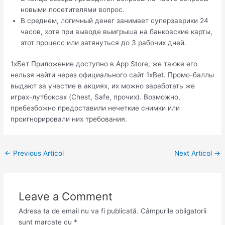
новыми посетителями вопрос.
В среднем, логичный денег занимает суперзаврики 24
часов, хотя при выводе выигрыша на банковские карты,
этот процесс или затянуться до 3 рабочих дней.
1хБет Приложение доступно в App Store, же также его
нельзя найти через официального сайт 1xBet. Промо-баллы
выдают за участие в акциях, их можно заработать же
играх-лутбоксах (Chest, Safe, прочих). Возможно,
пребезбожно предоставили нечеткие снимки или
проигнорировали них требования.
←
Previous Articol
Next Articol
→
Leave a Comment
Adresa ta de email nu va fi publicată.
Câmpurile obligatorii
sunt marcate cu
*