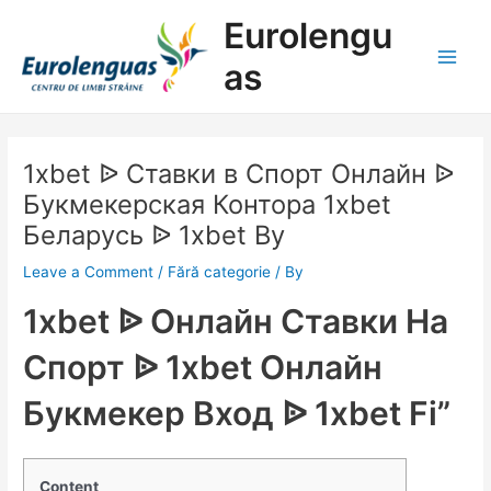
Skip
Post
Main
Eurolengu
to
navigation
Men
content
as
1xbet ᐉ Ставки в Спорт Онлайн ᐉ
Букмекерская Контора 1xbet
Беларусь ᐉ 1xbet By
Leave a Comment
/
Fără categorie
/ By
1xbet ᐉ Онлайн Ставки На
Спорт ᐉ 1xbet Онлайн
Букмекер Вход ᐉ 1xbet Fi”
Content