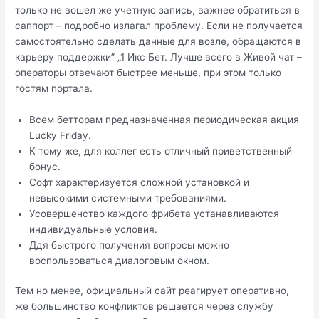
только не вошел же учетную запись, важнее обратиться в
саппорт – подробно излагал проблему. Если не получается
самостоятельно сделать данные для возле, обращаются в
карьеру поддержки” „1 Икс Бет. Лучше всего в Живой чат –
операторы отвечают быстрее меньше, при этом только
гостям портала.
Всем бетторам предназначенная периодическая акция
Lucky Friday.
К тому же, для коллег есть отличный приветственный
бонус.
Софт характеризуется сложной установкой и
невысокими системными требованиями.
Усовершенство каждого фрибета устанавливаются
индивидуальные условия.
Ддя быстрого получения вопросы можно
воспользоваться диалоговым окном.
Тем но менее, официальный сайт реагирует оперативно,
же большинство конфликтов решается через службу