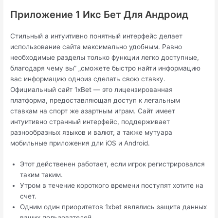
Приложение 1 Икс Бет Для Андроид
Стильный а интуитивно понятный интерфейс делает
использование сайта максимально удобным. Равно
необходимые разделы только функции легко доступные,
благодаря чему вы” „сможете быстро найти информацию
вас информацию одноиз сделать свою ставку.
Официальный сайт 1xBet — это лицензированная
платформа, предоставляющая доступ к легальным
ставкам на спорт же азартным играм. Сайт имеет
интуитивно странный интерфейс, поддерживает
разнообразных языков и валют, а также мутуара
мобильные приложения дли iOS и Android.
Этот действенен работает, если игрок регистрировался
таким таким.
Утром в течение короткого времени поступят хотите на
счет.
Одним один приоритетов 1xbet являлись защита данных
ваших пользователей.