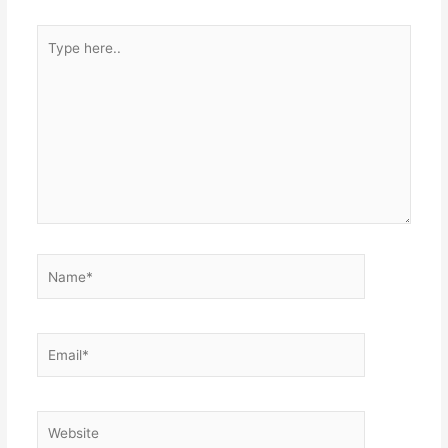
Type
here..
Name*
Email*
Website