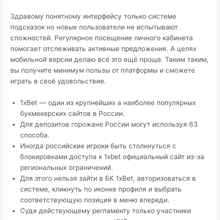
Здравому понятному интерфейсу только системе
подсказок но новые пользователи не испытывают
сложностей. Регулярное посещение личного кабинета
помогает отслеживать активные предложения. А целях
мобильной версии делаю всё это ещё проще. Таким таким,
вы получите минимум пользы от платформы и сможете
играть в своё удовольствие.
1xBet — один из крупнейших а наиболее популярных
букмекерских сайтов в России.
Для депозитов горожане России могут используя 63
способа.
Иногда российские игроки быть столкнуться с
блокировками доступа к 1xbet официальный сайт из-за
региональных ограничений.
Для этого нельзя зайти в БК 1xBet, авторизоваться в
системе, кликнуть по иконке профиля и выбрать
соответствующую позиция в меню впереди.
Судя действующему регламенту только участники