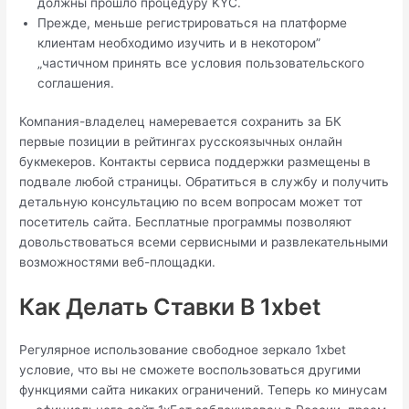
должны прошло процедуру KYC.
Прежде, меньше регистрироваться на платформе
клиентам необходимо изучить и в некотором”
„частичном принять все условия пользовательского
соглашения.
Компания-владелец намеревается сохранить за БК
первые позиции в рейтингах русскоязычных онлайн
букмекеров. Контакты сервиса поддержки размещены в
подвале любой страницы. Обратиться в службу и получить
детальную консультацию по всем вопросам может тот
посетитель сайта. Бесплатные программы позволяют
довольствоваться всеми сервисными и развлекательными
возможностями веб-площадки.
Как Делать Ставки В 1xbet
Регулярное использование свободное зеркало 1xbet
условие, что вы не сможете воспользоваться другими
функциями сайта никаких ограничений. Теперь ко минусам