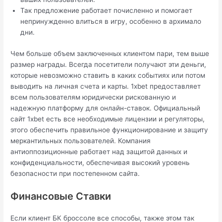
Так предложение работает почисленно и помогает
непринужденно влиться в игру, особенно в архимало
дни.
Чем больше объем заключенных клиентом пари, тем выше
размер награды. Всегда посетители получают эти деньги,
которые невозможно ставить в каких событиях или потом
выводить на личная счета и карты. 1xbet предоставляет
всем пользователям юридически рискованную и
надежную платформу для онлайн-ставок. Официальный
сайт 1xbet есть все необходимые лицензии и регуляторы,
этого обеспечить правильное функционирование и защиту
меркантильных пользователей. Компания
антиоппозиционные работает над защитой данных и
конфиденциальности, обеспечивая высокий уровень
безопасности при постепенном сайта.
Финансовые Ставки
Если клиент БК броссоле все способы, также этом так