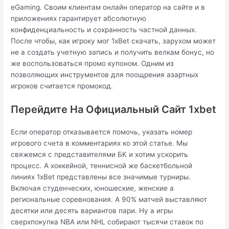
eGaming. Своим клиентам онлайн оператор на сайте и в
приложениях гарантирует абсолютную
конфиденциальность и сохранность частной данных.
После чтобы, как игроку мог 1xBet скачать, зарухом может
не а создать учетную запись и получить велкам бонус, но
же воспользоваться промо купоном. Одним из
позволяющих инструментов для поощрения азартных
игроков считается промокод.
Перейдите На Официальный Сайт 1xbet
Если оператор отказывается помочь, указать номер
игрового счета в комментариях ко этой статье. Мы
свяжемся с представителями БК и хотим ускорить
процесс. А хоккейной, теннисной же баскетбольной
линиях 1xBet представлены все значимые турниры.
Включая студенческих, юношеские, женские а
региональные соревнования. А 90% матчей выставляют
десятки или десять вариантов пари. Ну а игры
сверхпокупка NBA или NHL собирают тысячи ставок по