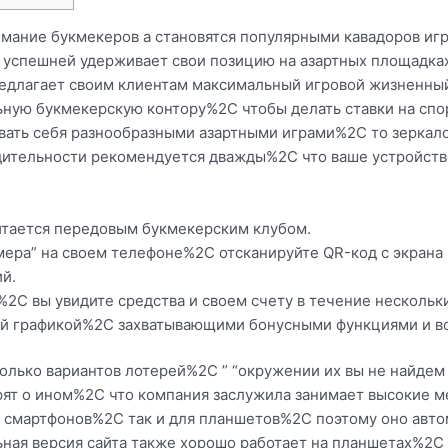
мание букмекеров а становятся популярными кавадоров игр
успешней удерживает свои позицию на азартных площадках
едлагает своим клиентам максимальный игровой жизненны
льную букмекерскую контору%2C чтобы делать ставки на спо
овать себя разнообразными азартными играми%2C то зеркало
ительности рекомендуется дважды%2C что ваше устройство
итается передовым букмекерским клубом.
ера” на своем телефоне%2C отсканируйте QR-код с экрана 
ий.
%2C вы увидите средства и своем счету в течение нескольк
ой графикой%2C захватывающими бонусными функциями и 
колько вариантов лотерей%2C ” “окружении их вы не найде
рят о ином%2C что компания заслужила занимает высокие м
смартфонов%2C так и для планшетов%2C поэтому оно авто
ная версия сайта также хорошо работает на планшетах%2C 