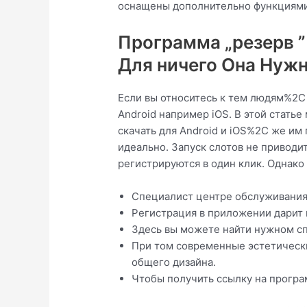
оснащены дополнительно функциями%
Программа „резерв 
Для ничего Она Нужн
Если вы относитесь к тем людям%2C 
Android например iOS. В этой стат
скачать для Android и iOS%2C же им 
идеально. Запуск слотов не приводи
регистрируются в один клик. Однако
Специалист центре обслуживания
Регистрация в приложении дарит 
Здесь вы можете найти нужном сп
При том современные эстетическ
общего дизайна.
Чтобы получить ссылку на програ