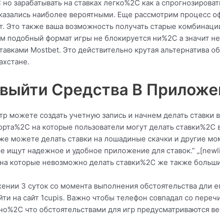
о зарабатывать на ставках легко%2C как а спрогнозировать
азались наиболее вероятными. Еще рассмотрим процесс оф
т. Это также ваша возможность получать старые комбинаци
ом подобный формат игры не блокируется ни%2C а значит н
тавками Mostbet. Это действительно крутая альтернатива о
ахстане.
 выйти Средства В Прилож
тр можете создать учетную запись и начнем делать ставки
орта%2C на которые пользователи могут делать ставки%2
же можете делать ставки на лошадиные скачки и другие мо
е ищут надежное и удобное приложение для ставок.” „[new
а которые невозможно делать ставки%2C же также большие
жении 3 суток со момента выполнения обстоятельства дли е
ти на сайт 1cupis. Важно чтобы телефон совпадал со пере
но%2C что обстоятельствами для игр предусматриваются в