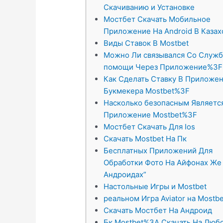
Скачиванию и Установке
Мостбет Скачать Мобильное
Приложение На Android В Казах
Виды Ставок В Mostbet
Можно Ли связывался Со Служ
помощи Через Приложение%3F
Как Сделать Ставку В Приложе
Букмекера Mostbet%3F
Насколько безопасным Являетс
Приложение Mostbet%3F
Мостбет Скачать Для Ios
Скачать Mostbet На Пк
Бесплатных Приложений Для
Обработки Фото На Айфонах Же
Андроидах”
Настольные Игры и Mostbet
реальном Игра Aviator на Mostbe
Скачать Мостбет На Андроид
Бк Mostbet%3A Скачать На Люб