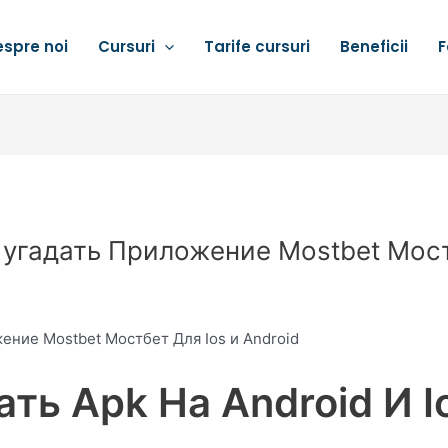
spre noi
Cursuri
Tarife cursuri
Beneficii
F
угадать Приложение Mostbet Мостб
ние Mostbet Мостбет Для Ios и Android
ть Apk На Android И I