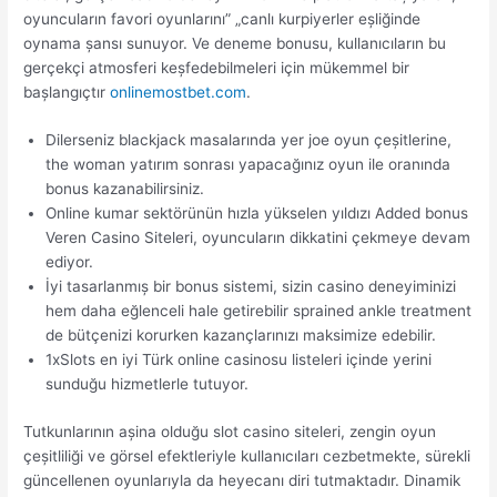
oyuncuların favori oyunlarını” „canlı kurpiyerler eşliğinde
oynama şansı sunuyor. Ve deneme bonusu, kullanıcıların bu
gerçekçi atmosferi keşfedebilmeleri için mükemmel bir
başlangıçtır
onlinemostbet.com
.
Dilerseniz blackjack masalarında yer joe oyun çeşitlerine,
the woman yatırım sonrası yapacağınız oyun ile oranında
bonus kazanabilirsiniz.
Online kumar sektörünün hızla yükselen yıldızı Added bonus
Veren Casino Siteleri, oyuncuların dikkatini çekmeye devam
ediyor.
İyi tasarlanmış bir bonus sistemi, sizin casino deneyiminizi
hem daha eğlenceli hale getirebilir sprained ankle treatment
de bütçenizi korurken kazançlarınızı maksimize edebilir.
1xSlots en iyi Türk online casinosu listeleri içinde yerini
sunduğu hizmetlerle tutuyor.
Tutkunlarının aşina olduğu slot casino siteleri, zengin oyun
çeşitliliği ve görsel efektleriyle kullanıcıları cezbetmekte, sürekli
güncellenen oyunlarıyla da heyecanı diri tutmaktadır. Dinamik