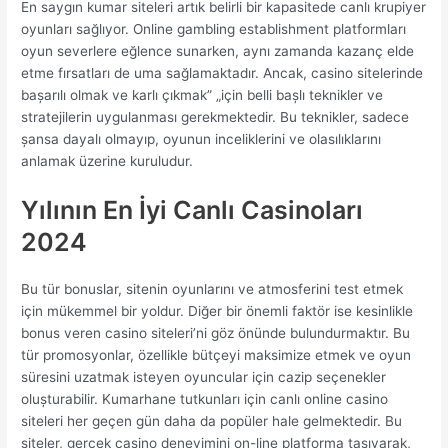
En saygın kumar siteleri artık belirli bir kapasitede canlı krupiyer
oyunları sağlıyor. Online gambling establishment platformları
oyun severlere eğlence sunarken, aynı zamanda kazanç elde
etme fırsatları de uma sağlamaktadır. Ancak, casino sitelerinde
başarılı olmak ve karlı çıkmak” „için belli başlı teknikler ve
stratejilerin uygulanması gerekmektedir. Bu teknikler, sadece
şansa dayalı olmayıp, oyunun inceliklerini ve olasılıklarını
anlamak üzerine kuruludur.
Yılının En İyi Canlı Casinoları
2024
Bu tür bonuslar, sitenin oyunlarını ve atmosferini test etmek
için mükemmel bir yoldur. Diğer bir önemli faktör ise kesinlikle
bonus veren casino siteleri’ni göz önünde bulundurmaktır. Bu
tür promosyonlar, özellikle bütçeyi maksimize etmek ve oyun
süresini uzatmak isteyen oyuncular için cazip seçenekler
oluşturabilir. Kumarhane tutkunları için canlı online casino
siteleri her geçen gün daha da popüler hale gelmektedir. Bu
siteler, gerçek casino deneyimini on-line platforma taşıyarak,