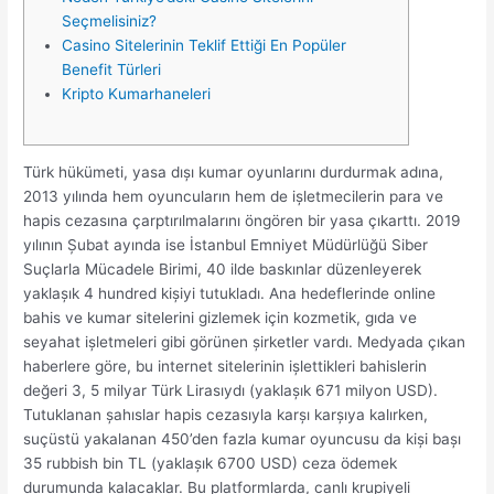
Seçmelisiniz?
Casino Sitelerinin Teklif Ettiği En Popüler
Benefit Türleri
Kripto Kumarhaneleri
Türk hükümeti, yasa dışı kumar oyunlarını durdurmak adına,
2013 yılında hem oyuncuların hem de işletmecilerin para ve
hapis cezasına çarptırılmalarını öngören bir yasa çıkarttı. 2019
yılının Şubat ayında ise İstanbul Emniyet Müdürlüğü Siber
Suçlarla Mücadele Birimi, 40 ilde baskınlar düzenleyerek
yaklaşık 4 hundred kişiyi tutukladı. Ana hedeflerinde online
bahis ve kumar sitelerini gizlemek için kozmetik, gıda ve
seyahat işletmeleri gibi görünen şirketler vardı. Medyada çıkan
haberlere göre, bu internet sitelerinin işlettikleri bahislerin
değeri 3, 5 milyar Türk Lirasıydı (yaklaşık 671 milyon USD).
Tutuklanan şahıslar hapis cezasıyla karşı karşıya kalırken,
suçüstü yakalanan 450’den fazla kumar oyuncusu da kişi başı
35 rubbish bin TL (yaklaşık 6700 USD) ceza ödemek
durumunda kalacaklar. Bu platformlarda, canlı krupiyeli