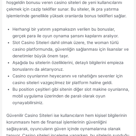
hoşgeldin bonusu veren casino siteleri de yeni kullanıcılarını
çekmek için cazip teklifler sunar. Bu siteler, ilk pra yatırma
işlemlerinde genellikle yüksek oranlarda bonus teklifleri sağlar.
Herhangi bir yatırım yapmaksızın verilen bu bonuslar,
gerçek para ile oyun oynama şansını kapılarını aralıyor.
Slot Casino Siteleri dahil olmak üzere, the woman türlü
casino platformunda, güvenliğin sağlanması için lisanslar ve
denetimler büyük önem taşır.
Aşağıda bu sitelerin özelliklerini, detaylı bilgilerini empieza
bonuslarını da aktarıyoruz.
Casino oyunlarının heyecanını ve rahatlığını sevenler için
casino siteleri vazgeçilmez bir platform haline geldi.
Bu position çeşitleri gibi sitenin diğer slot makine oyunlarına,
mobil uygulama üzerinden de paralı olarak oyun
oynayabilirsiniz.
Güvenilir Casino Siteleri ise kullanıcıların hem kişisel bilgilerinin
korunmasını hem de finansal işlemlerinin güvenliğini
sağlayarak, oyuncuların güven içinde oynamalarına olanak
tanıyor. Casino siteleri inceleme yaparken, bu sitelerin sunduğu