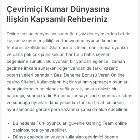
Çevrimiçi Kumar Dünyasına
Ilişkin Kapsamlı Rehberiniz
Online casino dünyasının sunduğu eşsiz deneyimlerden biri de
kuşkusuz oyun çeşitliliği ve the woman oyunun kendine
features özellikleridir. Slot casino siteleri, canlı masa oyunları
ve daha pek çok jalan keluar, her türlü bahis severin
beğenisine sunulur. Bu oyunlar, bir yandan eğlenceli zaman
geçirme imkanı sunarken, diğer yandan da farklı kazanç
potansiyelleri barındırır. Bazı Deneme Bonusu Veren On line
casino Siteleri, kullanıcıların hiçbir yatırım yapmadan oyunları
deneyimlemelerine olanak sağlayarak, onlara risksiz bir
başlangıç sunmaktadır. Bu bonuslar sayesinde oyuncular siteyi
ve sunduğu oyunları daha yakından tanıma fırsatı bulurken
aynı zamanda gerçek para kazanma şansı da elde edebilirler.
Bu nedenle Türk oyuncuları güvenle Gaming Team online
casinosunda oynayabilirler.
Dünya çapında en yaygın kullanılan çevrimiçi ödeme