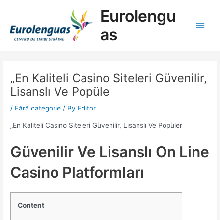
Skip
Post
Main
Eurolengu
to
navigation
Men
content
as
„En Kaliteli Casino Siteleri Güvenilir,
Lisanslı Ve Popüle
/
Fără categorie
/ By
Editor
„En Kaliteli Casino Siteleri Güvenilir, Lisanslı Ve Popüler
Güvenilir Ve Lisanslı On Line
Casino Platformları
Content