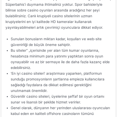
Süperbahis’i duymama ihtimaliniz yoktur. Spor bahisleriyle
bilinse sobre casino oyunları arasında aradığınız her şeyi
bulabilirsiniz. Canlı krupiyeli casino sitelerinin uzman
krupiyelerini en iyi kalitede HD kameralar kullanarak
yayınlayabilmeleri artık çevrimiçi oyunculara dikkat ediyor.
Sunulan bonusların miktarı kadar, koşulları ve web-site
güvenirliği de büyük öneme sahiptir.
Bu siteler” „içerisinde yer alan tüm kumar oyunlarına,
hesabınıza minimum para yatırımı yaptıktan sonra oyun
oynayabilir ve az bir sermaye ile de daha fazla kazanç elde
edebilirsiniz.
‘En iyi casino siteleri’ araştırması yaparken, platformun
sunduğu promosyonların şartlarına empieza kullanıcılara
sağladığı faydalara da dikkat edilmesi gerektiğini
unutmamak önemlidir.
Güvenilir casino siteleri, üyelerine şeffaf bir oyun ortamı
sunar ve lisanslı bir şekilde hizmet verirler.
Genel olarak, dünyanın her yerinden uluslararası oyuncuları
kabul eden en kaliteli offshore casinoların tümünü