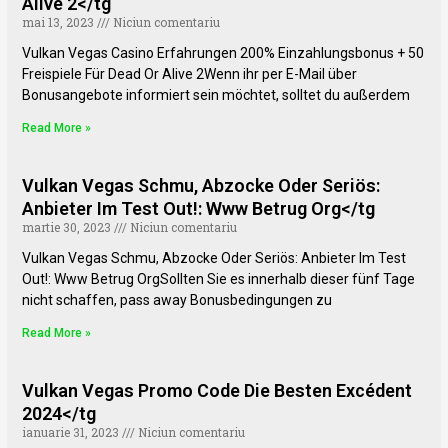
Alive 2</tg
mai 13, 2023
Niciun comentariu
Vulkan Vegas Casino Erfahrungen 200% Einzahlungsbonus + 50
Freispiele Für Dead Or Alive 2Wenn ihr per E-Mail über
Bonusangebote informiert sein möchtet, solltet du außerdem
Read More »
Vulkan Vegas Schmu, Abzocke Oder Seriös:
Anbieter Im Test Out!: Www Betrug Org</tg
martie 30, 2023
Niciun comentariu
Vulkan Vegas Schmu, Abzocke Oder Seriös: Anbieter Im Test
Out!: Www Betrug OrgSollten Sie es innerhalb dieser fünf Tage
nicht schaffen, pass away Bonusbedingungen zu
Read More »
Vulkan Vegas Promo Code Die Besten Excédent
2024</tg
ianuarie 31, 2023
Niciun comentariu