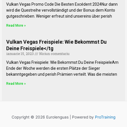
Vulkan Vegas Promo Code Die Besten Excédent 2024Nur dann
wird die Questreihe vervollständigt und der Bonus dem Konto
gutgeschrieben. Weniger erfreut sind unsereins über perish
Read More »
Vulkan Vegas Freispiele: Wie Bekommst Du
Deine Freispiele</tg
ianuarie 15, 2023
Niciun comentariu
Vulkan Vegas Freispiele: Wie Bekommst Du Deine FreispieleAm
Ende der Woche werden die ersten Plätze der Sieger
bekanntgegeben und perish Prämien verteilt. Was die meisten
Read More »
Copyright © 2026 Eurolenguas | Powered by
ProTraining